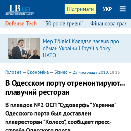
Підтримати
УКР
Defense Tech
“30 років гривні”
Фінансова грамо
Мер Тбілісі Каладзе заявив про
обман України і Грузії з боку
НАТО
Головна
—
Економіка
—
Бізнес
—
25 листопада 2010
, 18:16
В Одесском порту отремонтируют...
плавучий ресторан
В плавдок №2 ОСП "Судоверфь "Украина"
Одесского порта был доставлен
плавресторан "Колесо", сообщает пресс-
служба Одесского порта.