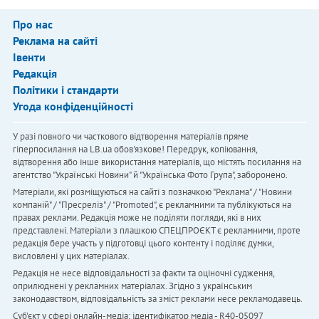
Про нас
Реклама на сайті
Івенти
Редакція
Політики і стандарти
Угода конфіденційності
У разі повного чи часткового відтворення матеріалів пряме
гіперпосилання на LB.ua обов'язкове! Передрук, копіювання,
відтворення або інше використання матеріалів, що містять посилання на
агентство "Українськi Новини" й "Українська Фото Група", заборонено.
Матеріали, які розміщуються на сайті з позначкою "Реклама" / "Новини
компаній" / "Пресреліз" / "Promoted", є рекламними та публікуються на
правах реклами. Редакція може не поділяти погляди, які в них
представлені. Матеріали з плашкою СПЕЦПРОЄКТ є рекламними, проте
редакція бере участь у підготовці цього контенту і поділяє думки,
висловлені у цих матеріалах.
Редакція не несе відповідальності за факти та оціночні судження,
оприлюднені у рекламних матеріалах. Згідно з українським
законодавством, відповідальність за зміст реклами несе рекламодавець.
Cуб'єкт у сфері онлайн-медіа; ідентифікатор медіа - R40-05097