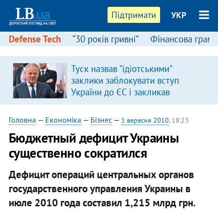
Підтримати
УКР
Defense Tech
“30 років гривні”
Фінансова грамо
Туск назвав "ідіотськими"
я
заклики заблокувати вступ
України до ЄС і закликав
припинити антиукраїнську
риторику
Головна
—
Економіка
—
Бізнес
—
1 вересня 2010
, 18:23
Бюджетный дефицит Украины
существенно сократился
Дефицит операций центральных органов
государственного управления Украины в
июле 2010 года составил 1,215 млрд грн.