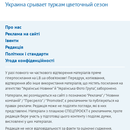
Украина срывает туркам цветочный сезон
Про нас
Реклама на сайті
Івенти
Редакція
Політики і стандарти
Угода конфіденційності
У разі повного чи часткового відтворення матеріалів пряме
гіперпосилання на LB.ua обов'язкове! Передрук, копіювання,
відтворення або інше використання матеріалів, що містять посилання на
агентство "Українськi Новини" й "Українська Фото Група", заборонено.
Матеріали, які розміщуються на сайті з позначкою "Реклама" / "Новини
компаній" / "Пресреліз" / "Promoted", є рекламними та публікуються на
правах реклами. Редакція може не поділяти погляди, які в них
представлені. Матеріали з плашкою СПЕЦПРОЄКТ є рекламними, проте
редакція бере участь у підготовці цього контенту і поділяє думки,
висловлені у цих матеріалах.
Редакція не несе відповідальності за факти та оціночні судження,