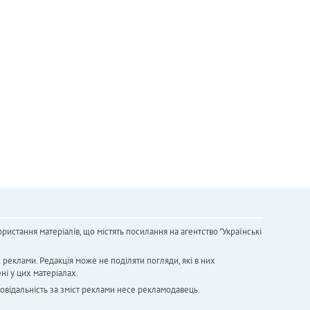
ристання матеріалів, що містять посилання на агентство "Українськi
х реклами. Редакція може не поділяти погляди, які в них
ні у цих матеріалах.
повідальність за зміст реклами несе рекламодавець.