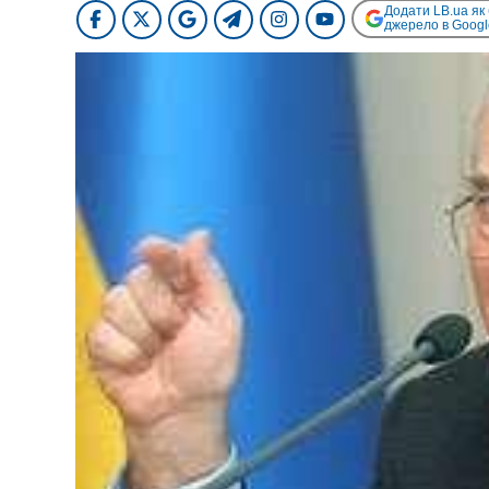
Додати LB.ua як
джерело в Googl