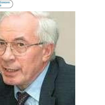
 бажане
e