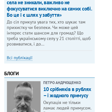
села не зникали, важливо не
фокусуватися виключно на самих собі.
Бо це і є шлях у забуття»
До сіл прикута увага тих, хто шукає там
прихистку чи безпеки. Чи може цей
інтерес стати шансом для громад? Що
треба українському селу у 21 столітті, щоб
розвиватися, і до…
Всі публікації
БЛОГИ
ПЕТРО АНДРЮЩЕНКО
10 срібняків в рублях
– і жодного примусу
Окупація не тільки
ламає людей примусом.