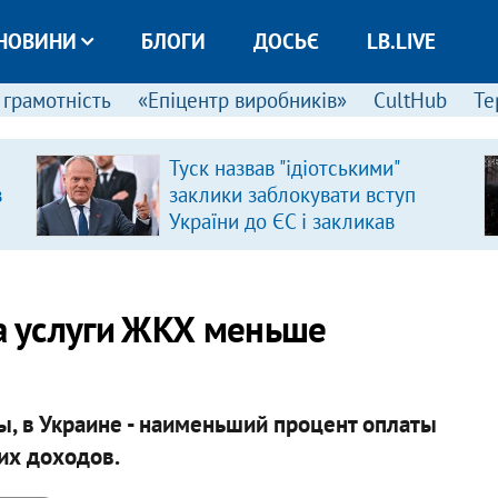
НОВИНИ
БЛОГИ
ДОСЬЄ
LB.LIVE
 грамотність
«Епіцентр виробників»
CultHub
Те
Туск назвав "ідіотськими"
в
заклики заблокувати вступ
України до ЄС і закликав
припинити антиукраїнську
риторику
за услуги ЖКХ меньше
ы, в Украине - наименьший процент оплаты
их доходов.