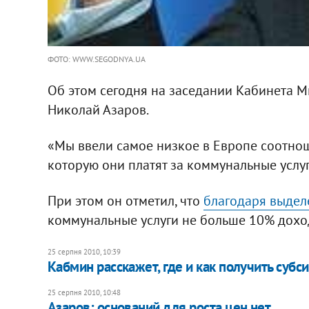
ФОТО: WWW.SEGODNYA.UA
Об этом сегодня на заседании Кабинета 
Николай Азаров.
«Мы ввели самое низкое в Европе соотно
которую они платят за коммунальные услуги
При этом он отметил, что
благодаря выдел
коммунальные услуги не больше 10% доход
25 серпня 2010, 10:39
Кабмин расскажет, где и как получить субс
25 серпня 2010, 10:48
Азаров: оснований для роста цен нет