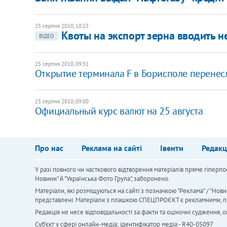
25 серпня 2010, 10:23
Квоты на экспорт зерна вводить н
ВІДЕО
25 серпня 2010, 09:51
Открытие терминала F в Борисполе перенес
25 серпня 2010, 09:00
Официальный курс валют на 25 августа
Про нас
Реклама на сайті
Івенти
Редакц
У разі повного чи часткового відтворення матеріалів пряме гіперпо
Новини" й "Українська Фото Група", заборонено.
Матеріали, які розміщуються на сайті з позначкою "Реклама" / "Нови
представлені. Матеріали з плашкою СПЕЦПРОЄКТ є рекламними, проте
Редакція не несе відповідальності за факти та оціночні судження,
Cуб'єкт у сфері онлайн-медіа; ідентифікатор медіа - R40-05097