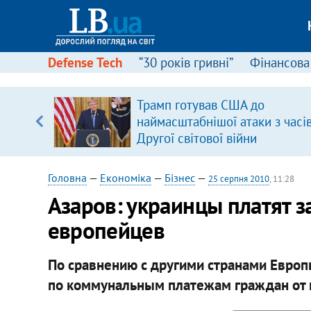
Defense Tech
“30 років гривні”
Фінансова
серця
Трамп готував США до
 кави
наймасштабнішої атаки з часі
Другої світової війни
Головна
—
Економіка
—
Бізнес
—
25 серпня 2010
, 11:28
Азаров: украинцы платят 
европейцев
По сравнению с другими странами Европ
по коммунальным платежам граждан от 