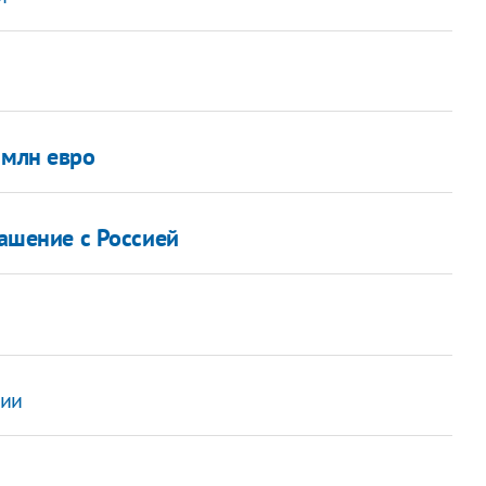
 млн евро
лашение с Россией
дии