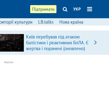
Підтримати
УКР
риторії культури
LB.talks
Нова країна
Київ перебував під атакою
балістики і реактивних БпЛА. Є
жертва і поранені (оновлено)
РЕКЛАМА