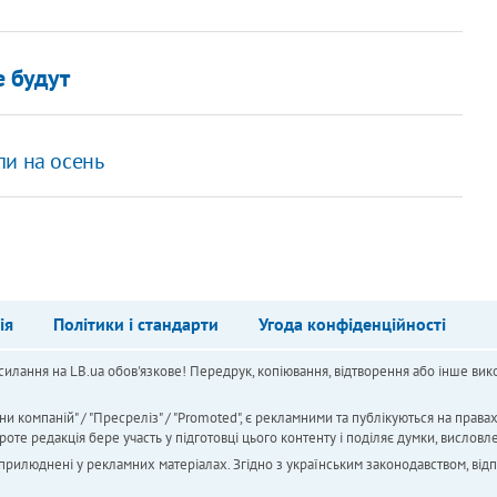
е будут
ли на осень
ія
Політики і стандарти
Угода конфіденційності
силання на LB.ua обов'язкове! Передрук, копіювання, відтворення або інше вико
ни компаній" / "Пресреліз" / "Promoted", є рекламними та публікуються на права
 редакція бере участь у підготовці цього контенту і поділяє думки, висловле
 оприлюднені у рекламних матеріалах. Згідно з українським законодавством, від