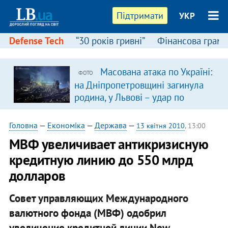
Підтримати
УКР
Defense Tech
“30 років гривні”
Фінансова грамо
Масована атака по Україні:
ФОТО
в
на Дніпропетровщині загинула
родина, у Львові – удар по
багатоповерхівках
(доповнюється)
Головна
—
Економіка
—
Держава
—
13 квітня 2010
, 13:00
МВФ увеличивает антикризисную
кредитную линию до 550 млрд
долларов
Совет управляющих Международного
валютного фонда (МВФ) одобрил
увеличение кредитной линии New