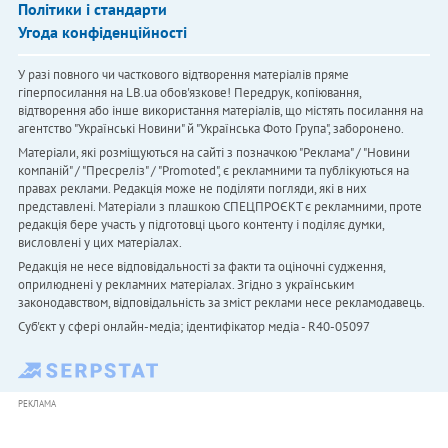
Політики і стандарти
Угода конфіденційності
У разі повного чи часткового відтворення матеріалів пряме
гіперпосилання на LB.ua обов'язкове! Передрук, копіювання,
відтворення або інше використання матеріалів, що містять посилання на
агентство "Українськi Новини" й "Українська Фото Група", заборонено.
Матеріали, які розміщуються на сайті з позначкою "Реклама" / "Новини
компаній" / "Пресреліз" / "Promoted", є рекламними та публікуються на
правах реклами. Редакція може не поділяти погляди, які в них
представлені. Матеріали з плашкою СПЕЦПРОЄКТ є рекламними, проте
редакція бере участь у підготовці цього контенту і поділяє думки,
висловлені у цих матеріалах.
Редакція не несе відповідальності за факти та оціночні судження,
оприлюднені у рекламних матеріалах. Згідно з українським
законодавством, відповідальність за зміст реклами несе рекламодавець.
Cуб'єкт у сфері онлайн-медіа; ідентифікатор медіа - R40-05097
РЕКЛАМА