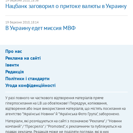
19 березня 2010, 18:36
Нацбанк заговорил о притоке валюты в Украину
19 березня 2010, 18:14
В Украину едет миссия МВФ
Про нас
Реклама на сайті
Івенти
Редакція
Політики і стандарти
Угода конфіденційності
У разі повного чи часткового відтворення матеріалів пряме
гіперпосилання на LB.ua обов'язкове! Передрук, копіювання,
відтворення або інше використання матеріалів, що містять посилання на
агентство "Українськi Новини" й "Українська Фото Група", заборонено.
Матеріали, які розміщуються на сайті з позначкою "Реклама" / "Новини
компаній" / "Пресреліз" / "Promoted", є рекламними та публікуються на
правах реклами. Редакція може не поділяти погляди, які в них