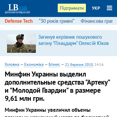
Підтримати
УКР
Defense Tech
“30 років гривні”
Фінансова грамо
Загинув керівник пошукового
загону "Плацдарм" Олексій Юков
Головна
—
Економіка
—
Бізнес
—
21 березня 2010
, 14:16
Минфин Украины выделил
дополнительные средства "Артеку"
и "Молодой Гвардии" в размере
9,61 млн грн.
Минфин Украины увеличил объемы