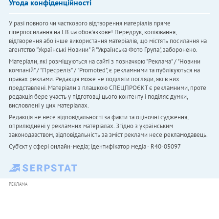
Угода конфіденційності
У разі повного чи часткового відтворення матеріалів пряме
гіперпосилання на LB.ua обов'язкове! Передрук, копіювання,
відтворення або інше використання матеріалів, що містять посилання на
агентство "Українськi Новини" й "Українська Фото Група", заборонено.
Матеріали, які розміщуються на сайті з позначкою "Реклама" / "Новини
компаній" / "Пресреліз" / "Promoted", є рекламними та публікуються на
правах реклами. Редакція може не поділяти погляди, які в них
представлені. Матеріали з плашкою СПЕЦПРОЄКТ є рекламними, проте
редакція бере участь у підготовці цього контенту і поділяє думки,
висловлені у цих матеріалах.
Редакція не несе відповідальності за факти та оціночні судження,
оприлюднені у рекламних матеріалах. Згідно з українським
законодавством, відповідальність за зміст реклами несе рекламодавець.
Cуб'єкт у сфері онлайн-медіа; ідентифікатор медіа - R40-05097
РЕКЛАМА