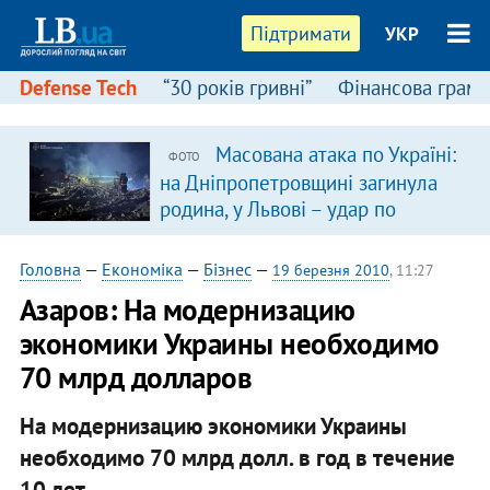
Підтримати
УКР
Defense Tech
“30 років гривні”
Фінансова грамо
Масована атака по Україні:
ФОТО
на Дніпропетровщині загинула
родина, у Львові – удар по
багатоповерхівках
(доповнюється)
Головна
—
Економіка
—
Бізнес
—
19 березня 2010
, 11:27
Азаров: На модернизацию
экономики Украины необходимо
70 млрд долларов
На модернизацию экономики Украины
необходимо 70 млрд долл. в год в течение
10 лет.