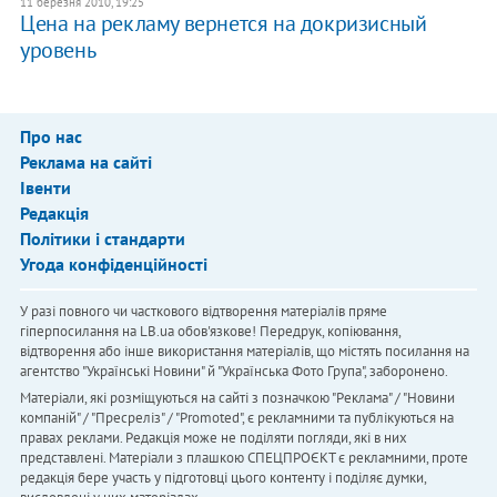
11 березня 2010, 19:25
Цена на рекламу вернется на докризисный
уровень
Про нас
Реклама на сайті
Івенти
Редакція
Політики і стандарти
Угода конфіденційності
У разі повного чи часткового відтворення матеріалів пряме
гіперпосилання на LB.ua обов'язкове! Передрук, копіювання,
відтворення або інше використання матеріалів, що містять посилання на
агентство "Українськi Новини" й "Українська Фото Група", заборонено.
Матеріали, які розміщуються на сайті з позначкою "Реклама" / "Новини
компаній" / "Пресреліз" / "Promoted", є рекламними та публікуються на
правах реклами. Редакція може не поділяти погляди, які в них
представлені. Матеріали з плашкою СПЕЦПРОЄКТ є рекламними, проте
редакція бере участь у підготовці цього контенту і поділяє думки,