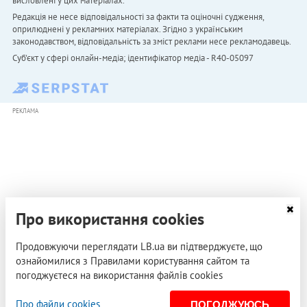
висловлені у цих матеріалах.
Редакція не несе відповідальності за факти та оціночні судження,
оприлюднені у рекламних матеріалах. Згідно з українським
законодавством, відповідальність за зміст реклами несе рекламодавець.
Cуб'єкт у сфері онлайн-медіа; ідентифікатор медіа - R40-05097
РЕКЛАМА
Про використання cookies
Продовжуючи переглядати LB.ua ви підтверджуєте, що
ознайомилися з Правилами користування сайтом та
погоджуєтеся на використання файлів cookies
Про файли cookies
ПОГОДЖУЮСЬ