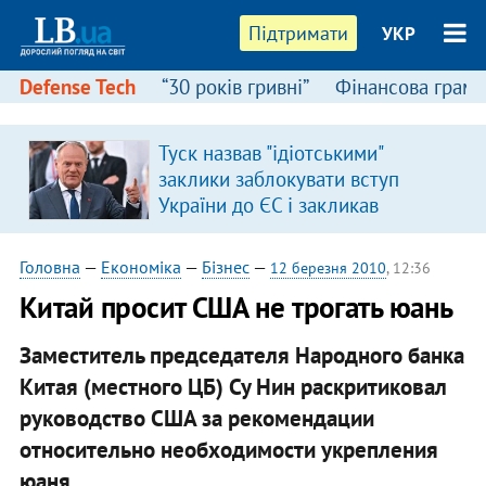
Підтримати
УКР
Defense Tech
“30 років гривні”
Фінансова грамо
Туск назвав "ідіотськими"
заклики заблокувати вступ
України до ЄС і закликав
припинити антиукраїнську
риторику
Головна
—
Економіка
—
Бізнес
—
12 березня 2010
, 12:36
Китай просит США не трогать юань
Заместитель председателя Народного банка
Китая (местного ЦБ) Су Нин раскритиковал
руководство США за рекомендации
относительно необходимости укрепления
юаня.