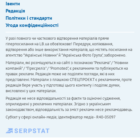
Івенти
Редакція
Політики і стандарти
Угода конфіденційності
У разі повного чи часткового відтворення матеріалів пряме
гіперпосилання на LB.ua обов'язкове! Передрук, копіювання,
відтворення або інше використання матеріалів, що містять посилання на
агентство "Українськi Новини" й "Українська Фото Група", заборонено.
Матеріали, які розміщуються на сайті з позначкою "Реклама" / "Новини
компаній" / "Пресреліз" / "Promoted", є рекламними та публікуються на
правах реклами. Редакція може не поділяти погляди, які в них
представлені. Матеріали з плашкою СПЕЦПРОЄКТ є рекламними, проте
редакція бере участь у підготовці цього контенту і поділяє думки,
висловлені у цих матеріалах.
Редакція не несе відповідальності за факти та оціночні судження,
оприлюднені у рекламних матеріалах. Згідно з українським
законодавством, відповідальність за зміст реклами несе рекламодавець.
Cуб'єкт у сфері онлайн-медіа; ідентифікатор медіа - R40-05097