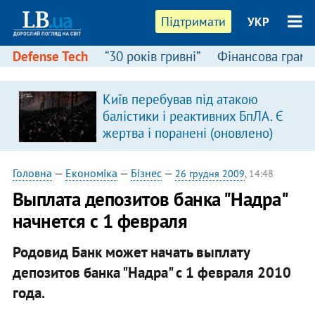
Підтримати
УКР
Defense Tech
“30 років гривні”
Фінансова грамо
Київ перебував під атакою
балістики і реактивних БпЛА. Є
жертва і поранені (оновлено)
Головна
—
Економіка
—
Бізнес
—
26 грудня 2009
, 14:48
Выплата депозитов банка "Надра"
начнется с 1 февраля
Родовид Банк может начать выплату
депозитов банка "Надра" с 1 февраля 2010
года.