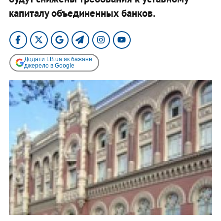
капиталу объединенных банков.
Додати LB.ua як бажане
джерело в Google