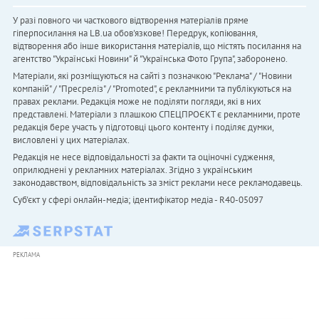
У разі повного чи часткового відтворення матеріалів пряме
гіперпосилання на LB.ua обов'язкове! Передрук, копіювання,
відтворення або інше використання матеріалів, що містять посилання на
агентство "Українськi Новини" й "Українська Фото Група", заборонено.
Матеріали, які розміщуються на сайті з позначкою "Реклама" / "Новини
компаній" / "Пресреліз" / "Promoted", є рекламними та публікуються на
правах реклами. Редакція може не поділяти погляди, які в них
представлені. Матеріали з плашкою СПЕЦПРОЄКТ є рекламними, проте
редакція бере участь у підготовці цього контенту і поділяє думки,
висловлені у цих матеріалах.
Редакція не несе відповідальності за факти та оціночні судження,
оприлюднені у рекламних матеріалах. Згідно з українським
законодавством, відповідальність за зміст реклами несе рекламодавець.
Cуб'єкт у сфері онлайн-медіа; ідентифікатор медіа - R40-05097
РЕКЛАМА