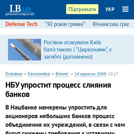
Підтримати
УКР
Defense Tech
“30 років гривні”
Фінансова грамо
Росіяни атакували Київ
балістикою і "Цирконами", є
загиблі (доповнено)
Головна
—
Економіка
—
Бізнес
—
14 вересня 2009
, 10:17
НБУ упростит процесс слияния
банков
В Нацбанке намерены упростить для
акционеров небольших банков процесс
объединения их учреждений, в связи с чем
будут снижены требования к уставному