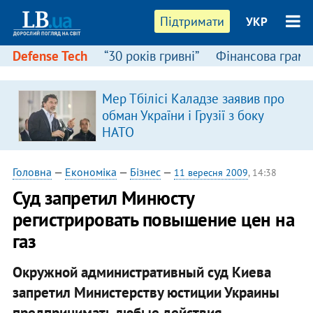
Підтримати
УКР
Defense Tech
“30 років гривні”
Фінансова грамо
Мер Тбілісі Каладзе заявив про
обман України і Грузії з боку
НАТО
Головна
—
Економіка
—
Бізнес
—
11 вересня 2009
, 14:38
Суд запретил Минюсту
регистрировать повышение цен на
газ
Окружной административный суд Киева
запретил Министерству юстиции Украины
предпринимать любые действия