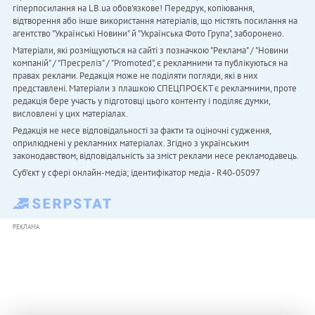
гіперпосилання на LB.ua обов'язкове! Передрук, копіювання,
відтворення або інше використання матеріалів, що містять посилання на
агентство "Українськi Новини" й "Українська Фото Група", заборонено.
Матеріали, які розміщуються на сайті з позначкою "Реклама" / "Новини
компаній" / "Пресреліз" / "Promoted", є рекламними та публікуються на
правах реклами. Редакція може не поділяти погляди, які в них
представлені. Матеріали з плашкою СПЕЦПРОЄКТ є рекламними, проте
редакція бере участь у підготовці цього контенту і поділяє думки,
висловлені у цих матеріалах.
Редакція не несе відповідальності за факти та оціночні судження,
оприлюднені у рекламних матеріалах. Згідно з українським
законодавством, відповідальність за зміст реклами несе рекламодавець.
Cуб'єкт у сфері онлайн-медіа; ідентифікатор медіа - R40-05097
РЕКЛАМА