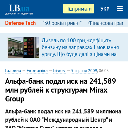
Підтримати
УКР
Defense Tech
“30 років гривні”
Фінансова грамо
Дизель по 100 грн, «дефіцит»
бензину на заправках і мовчання
уряду. Що буде далі з цінами на
пальне?
Головна
—
Економіка
—
Бізнес
—
5 серпня 2009
, 06:03
Альфа-банк подал иск на 241,589
млн рублей к структурам Mirax
Group
Альфа-банк подал иск на 241,589 миллиона
рублей к ОАО "Международный Центр" и
ЗАО "Миракс Сити", которые входят в