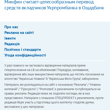
Минфин считает целесообразным перевод
средств вкладчиков Укрпромбанка в Ощадбанк
Про нас
Реклама на сайті
Івенти
Редакція
Політики і стандарти
Угода конфіденційності
У разі повного чи часткового відтворення матеріалів пряме
гіперпосилання на LB.ua обов'язкове! Передрук, копіювання,
відтворення або інше використання матеріалів, що містять посилання на
агентство "Українськi Новини" й "Українська Фото Група", заборонено.
Матеріали, які розміщуються на сайті з позначкою "Реклама" / "Новини
компаній" / "Пресреліз" / "Promoted", є рекламними та публікуються на
правах реклами. Редакція може не поділяти погляди, які в них
представлені. Матеріали з плашкою СПЕЦПРОЄКТ є рекламними, проте
редакція бере участь у підготовці цього контенту і поділяє думки,
висловлені у цих матеріалах.