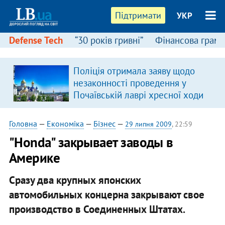
Підтримати
УКР
Defense Tech
“30 років гривні”
Фінансова грамо
Поліція отримала заяву щодо
в
незаконності проведення у
Почаївській лаврі хресної ходи
Головна
—
Економіка
—
Бізнес
—
29 липня 2009
, 22:59
"Honda" закрывает заводы в
Америке
Сразу два крупных японских
автомобильных концерна закрывают свое
производство в Соединенных Штатах.