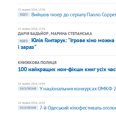
15 червня 2016, 13:56
Вийшов тизер до серіалу Паоло Сорре
ВІДЕО
15 червня 2016, 11:54
ДАРІЯ БАДЬЙОР , МАРИНА СТЕПАНСЬКА
Юлія Гонтарук: "Ігрове кіно можна 
ВІДЕО
і зараз"
КНИЖКОВА ПОЛИЦЯ
100 найкращих нон-фікшн книг усіх часі
14 червня 2016, 14:44
У національних конкурсах ОМКФ 20
ЕКСКЛЮЗИВ
14 червня 2016, 14:30
7-й Одеський кінофестиваль оголо
ЕКСКЛЮЗИВ