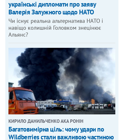
українські дипломати про заяву
Валерія Залужного щодо НАТО
Чи існує реальна альтернатива НАТО і
навіщо колишній Головком знецінює
Альянс?
КИРИЛО ДАНИЛЬЧЕНКО АКА РОНІН
Багатовимірна ціль: чому удари по
Wildberries стали важливою частиною