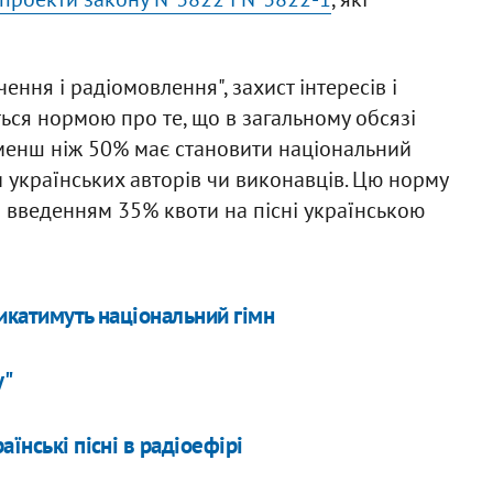
ння і радіомовлення", захист інтересів і
ься нормою про те, що в загальному обсязі
 менш ніж 50% має становити національний
 українських авторів чи виконавців. Цю норму
введенням 35% квоти на пісні українською
микатимуть національний гімн
у"
їнські пісні в радіоефірі