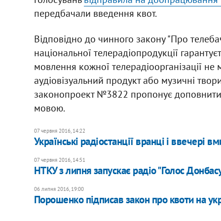
передбачали введення квот.
Відповідно до чинного закону "Про телебаче
національної телерадіопродукції гарантуєт
мовлення кожної телерадіоорганізації не
аудіовізуальний продукт або музичні твори
законопроект №3822 пропонує доповнити 
мовою.
07 червня 2016, 14:22
Українські радіостанції вранці і ввечері в
07 червня 2016, 14:51
НТКУ з липня запускає радіо "Голос Донбас
06 липня 2016, 19:00
Порошенко підписав закон про квоти на укра