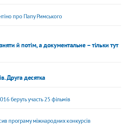
нтіно про Папу Римського
зняти й потім, а документальне – тільки тут
в. Друга десятка
16 беруть участь 25 фільмів
сив програму міжнародних конкурсів