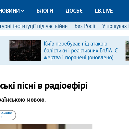
НОВИНИ
БЛОГИ
ДОСЬЄ
LB.LIVE
урні інституції під час війни
Без Росії
У пошуках 
Київ перебував під атакою
балістики і реактивних БпЛА. Є
жертва і поранені (оновлено)
ькі пісні в радіоефірі
країнською мовою.
 бажане
e