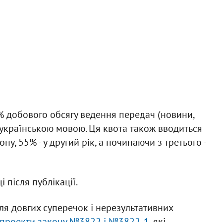
% добового обсягу ведення передач (новини,
 українською мовою. Ця квота також вводиться
ну, 55% - у другий рік, а починаючи з третього -
 після публікації.
ля довгих суперечок і нерезультативних
 проекти закону №3822 і №3822-1
, які