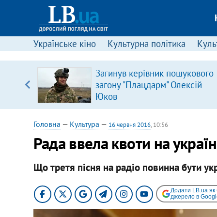
Українське кіно
Культурна політика
Культ
Загинув керівник пошукового
загону "Плацдарм" Олексій
вщині
Юков
і –
ах
Головна
—
Культура
—
16 червня 2016
, 10:56
Рада ввела квоти на українс
Що третя пісня на радіо повинна бути у
Додати LB.ua як
джерело в Googl