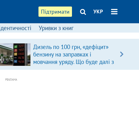
Підтримати
УКР
ідентичності
Уривки з книг
Дизель по 100 грн, «дефіцит»
бензину на заправках і
мовчання уряду. Що буде далі з
цінами на пальне?
РЕКЛАМА