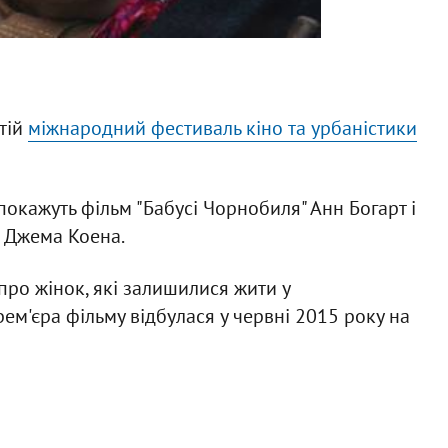
етій
міжнародний фестиваль кіно та урбаністики
покажуть фільм "Бабусі Чорнобиля" Анн Богарт і
а Джема Коена.
 про жінок, які залишилися жити у
рем'єра фільму відбулася у червні 2015 року на