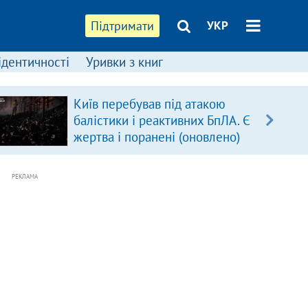
Підтримати
УКР
ідентичності
Уривки з книг
Київ перебував під атакою
балістики і реактивних БпЛА. Є
жертва і поранені (оновлено)
РЕКЛАМА