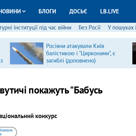
НОВИНИ
БЛОГИ
ДОСЬЄ
LB.LIVE
урні інституції під час війни
Без Росії
У пошуках 
Росіяни атакували Київ
балістикою і "Цирконами", є
 з
загиблі (доповнено)
авутичі покажуть "Бабусь
аціональний конкурс
 бажане
e