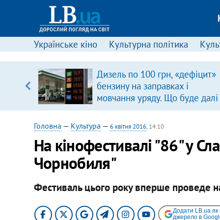
Українське кіно
Культурна політика
Культ
вив про
Дизель по 100 грн, «дефіцит»
боку
бензину на заправках і
мовчання уряду. Що буде далі
цінами на пальне?
Головна
—
Культура
—
6 квітня 2016
, 14:10
На кінофестивалі "86" у Сл
Чорнобиля"
Фестиваль цього року вперше проведе н
Додати LB.ua як
джерело в Googl