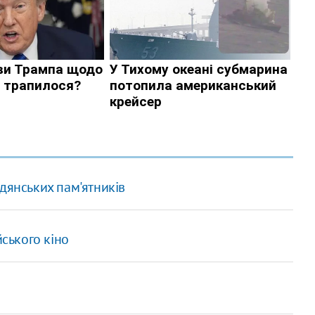
дянських пам'ятників
йського кіно