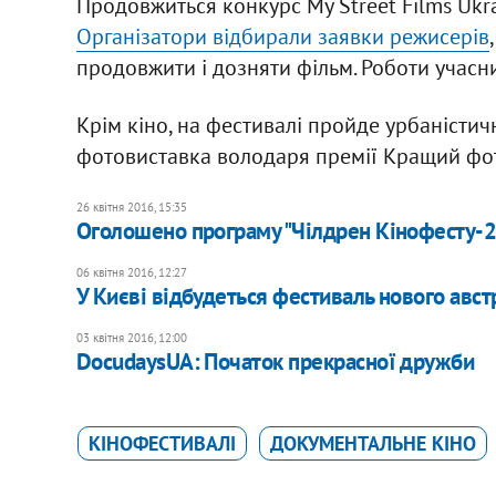
Продовжиться конкурс My Street Films Ukr
Організатори відбирали заявки режисерів
продовжити і дозняти фільм. Роботи учасни
Крім кіно, на фестивалі пройде урбаністич
фотовиставка володаря премії Кращий фот
26 квітня 2016, 15:35
Оголошено програму "Чілдрен Кінофесту-
06 квітня 2016, 12:27
У Києві відбудеться фестиваль нового авст
03 квітня 2016, 12:00
DocudaysUA: Початок прекрасної дружби
КІНОФЕСТИВАЛІ
ДОКУМЕНТАЛЬНЕ КІНО