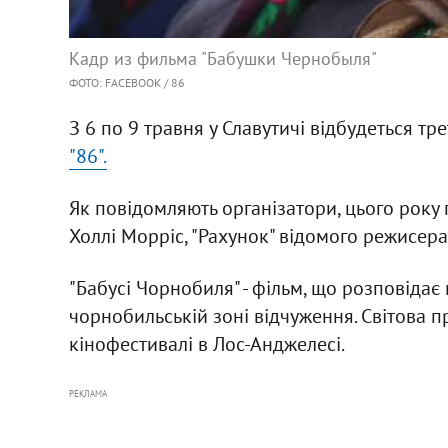
Кадр из фильма "Бабушки Чернобыля"
ФОТО: FACEBOOK / 86
З 6 по 9 травня у Славутичі відбудеться тр
"86".
Як повідомляють організатори, цього року 
Холлі Морріс, "Рахунок" відомого режисер
"Бабусі Чорнобиля" - фільм, що розповідає
чорнобильській зоні відчуження. Світова п
кінофестивалі в Лос-Анджелесі.
РЕКЛАМА