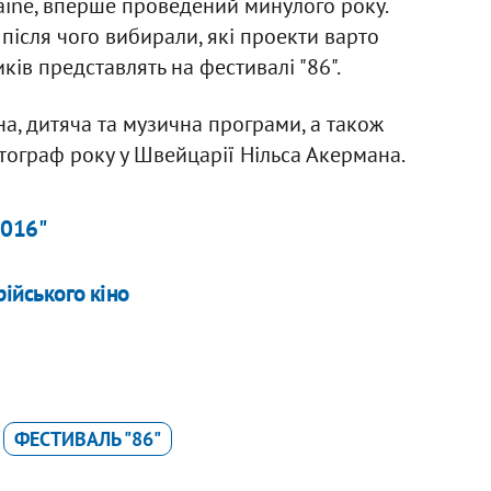
aine, вперше проведений минулого року.
, після чого вибирали, які проекти варто
ків представлять на фестивалі "86".
на, дитяча та музична програми, а також
ограф року у Швейцарії Нільса Акермана.
2016"
рійського кіно
ФЕСТИВАЛЬ "86"