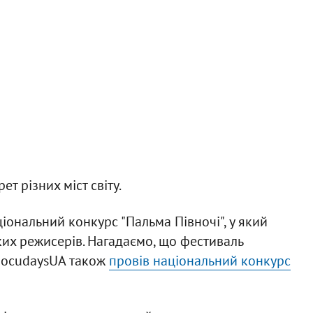
т різних міст світу.
іональний конкурс "Пальма Півночі", у який
их режисерів. Нагадаємо, що фестиваль
DocudaysUA також
провів національний конкурс