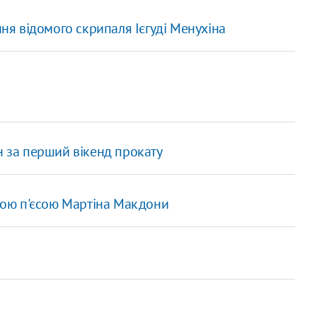
ння відомого скрипаля Ієгуді Менухіна
н за перший вікенд прокату
овою п'єсою Мартіна Макдони