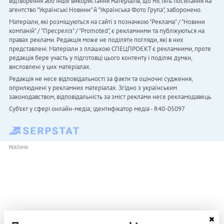
відтворення або інше використання матеріалів, що містять посилання на
агентство "Українськi Новини" й "Українська Фото Група", заборонено.
Матеріали, які розміщуються на сайті з позначкою "Реклама" / "Новини
компаній" / "Пресреліз" / "Promoted", є рекламними та публікуються на
правах реклами. Редакція може не поділяти погляди, які в них
представлені. Матеріали з плашкою СПЕЦПРОЄКТ є рекламними, проте
редакція бере участь у підготовці цього контенту і поділяє думки,
висловлені у цих матеріалах.
Редакція не несе відповідальності за факти та оціночні судження,
оприлюднені у рекламних матеріалах. Згідно з українським
законодавством, відповідальність за зміст реклами несе рекламодавець.
Cуб'єкт у сфері онлайн-медіа; ідентифікатор медіа - R40-05097
РЕКЛАМА