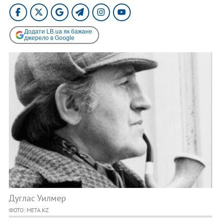
Додати LB.ua як бажане
джерело в Google
Дуглас Уилмер
ФОТО: META.KZ