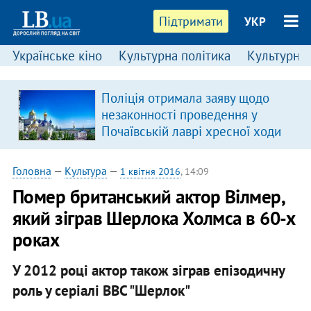
Підтримати
УКР
Українське кіно
Культурна політика
Культурні і
Поліція отримала заяву щодо
незаконності проведення у
Почаївській лаврі хресної ходи
Головна
—
Культура
—
1 квітня 2016
, 14:09
Помер британський актор Вілмер,
який зіграв Шерлока Холмса в 60-х
роках
У 2012 році актор також зіграв епізодичну
роль у серіалі ВВС "Шерлок"