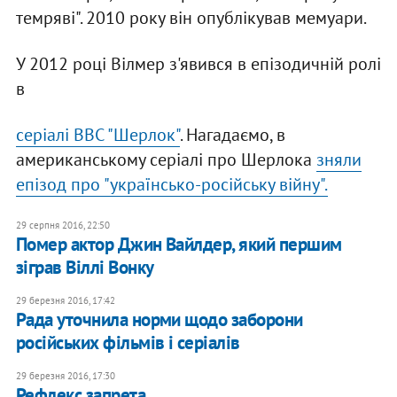
темряві". 2010 року він опублікував мемуари.
У 2012 році Вілмер з'явився в епізодичній ролі
в
серіалі ВВС "Шерлок"
. Нагадаємо, в
американському серіалі про Шерлока
зняли
епізод про "українсько-російську війну".
29 серпня 2016, 22:50
Помер актор Джин Вайлдер, який першим
зіграв Віллі Вонку
29 березня 2016, 17:42
Рада уточнила норми щодо заборони
російських фільмів і серіалів
29 березня 2016, 17:30
​Рефлекс запрета