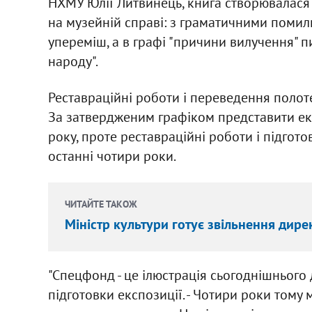
НХМУ Юлії Литвинець, книга створювалася в
на музейній справі: з граматичними помил
упереміш, а в графі "причини вилучення" пис
народу".
Реставраційні роботи і переведення полот
За затвердженим графіком представити ек
року, проте реставраційні роботи і підгот
останні чотири роки.
ЧИТАЙТЕ ТАКОЖ
Міністр культури готує звільнення дире
"Спецфонд - це ілюстрація сьогоднішнього 
підготовки експозиції. - Чотири роки тому 