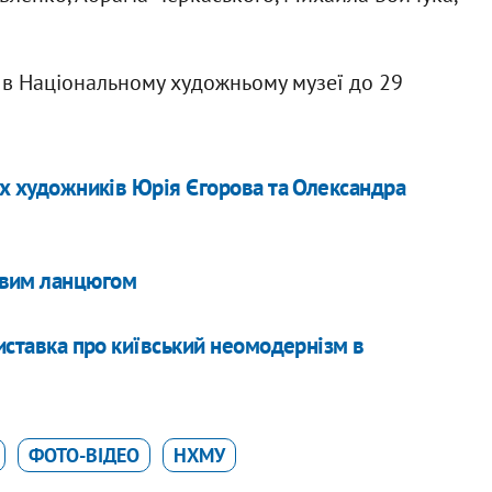
 в Національному художньому музеї до 29
их художників Юрія Єгорова та Олександра
живим ланцюгом
виставка про київський неомодернізм в
ФОТО-ВІДЕО
НХМУ