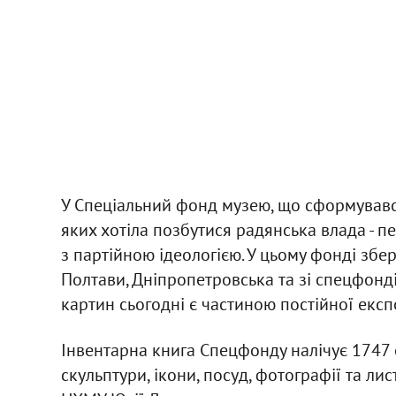
У Спеціальний фонд музею, що сформувався
яких хотіла позбутися радянська влада - п
з партійною ідеологією. У цьому фонді збер
Полтави, Дніпропетровська та зі спецфонді
картин сьогодні є частиною постійної експо
Інвентарна книга Спецфонду налічує 1747 е
скульптури, ікони, посуд, фотографії та ли