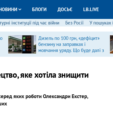
НОВИНИ
БЛОГИ
ДОСЬЄ
LB.LIVE
урні інституції під час війни
Без Росії
У пошуках 
ро
Дизель по 100 грн, «дефіцит»
бензину на заправках і
мовчання уряду. Що буде далі з
цінами на пальне?
цтво, яке хотіла знищити
серед яких роботи Олександри Екстер,
ших