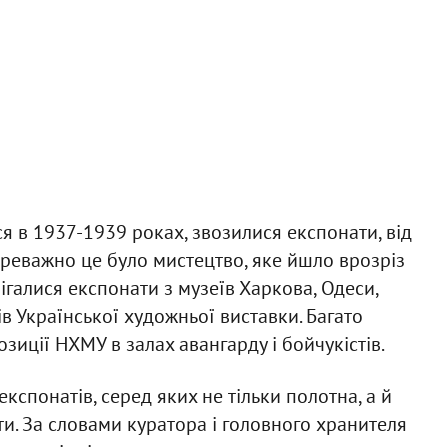
 в 1937-1939 роках, звозилися експонати, від
ереважно це було мистецтво, яке йшло врозріз
ігалися експонати з музеїв Харкова, Одеси,
в Української художньої виставки. Багато
зиції НХМУ в залах авангарду і бойчукістів.
кспонатів, серед яких не тільки полотна, а й
сти. За словами куратора і головного хранителя