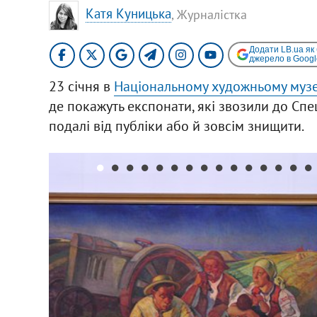
Катя Куницька
, Журналістка
Додати LB.ua як
джерело в Googl
23 січня в
Національному художньому музе
де покажуть експонати, які звозили до Спе
подалі від публіки або й зовсім знищити.