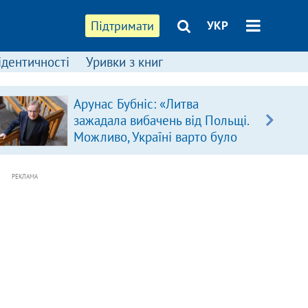
Підтримати
УКР
ідентичності
Уривки з книг
Арунас Бубніс: «Литва
зажадала вибачень від Польщі.
Можливо, Україні варто було
зробити так само»
РЕКЛАМА