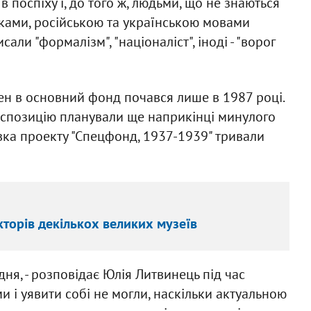
 поспіху і, до того ж, людьми, що не знаються
ками, російською та українською мовами
али "формалізм", "націоналіст", іноді - "ворог
ен в основний фонд почався лише в 1987 році.
спозицію планували ще наприкінці минулого
овка проекту "Спецфонд, 1937-1939" тривали
кторів декількох великих музеїв
дня, - розповідає Юлія Литвинець під час
ми і уявити собі не могли, наскільки актуальною