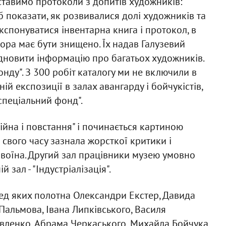
ставимо протоколи з допитів художників:
б показати, як розвивалися долі художників та
 експонуватися інвентарна книга і протокол, в
тора має бути знищено. Їх надав Галузевий
дновити інформацію про багатьох художників.
нду". З 300 робіт каталогу ми не включили в
ній експозиції в залах авангарду і бойчукістів,
спеціальний фонд".
ійна і повстання" і починається картиною
свого часу зазнала жорсткої критики і
воїна. Другий зал працівники музею умовно
 зал - "Індустріалізація".
ред яких полотна Олександри Екстер, Давида
Пальмова, Івана Липківського, Василя
вленко, Абрама Черкаського, Михайла Бойчука,