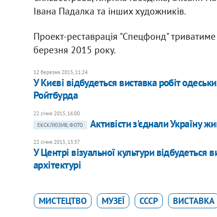
Івана Падалка та інших художників.
Проект-реставрація "Спецфонд" триватиме
березня 2015 року.
12 березня 2015, 11:24
У Києві відбудеться виставка робіт одеськ
Ройтбурда
22 січня 2015, 16:00
Активісти з'єднали Україну 
ЕКСКЛЮЗИВ, ФОТО
22 січня 2015, 13:37
У Центрі візуальної культури відбудеться 
архітектурі
МИСТЕЦТВО
МУЗЕЇ
СССР
ВИСТАВКА