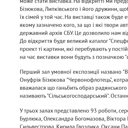
може стати виставка. На відкритті ми пред
Бізюкова, Липківського і його дружини, що
їх сімей у той час. На виставці також буде
якому зазначено кого, за що і які твори ав
державний архів СБУ. Це дозволило нам ві
До відкриття буде великий каталог "Спецфо
проект ті картини, які перебувають у постій
на час виставки вони будуть з позначкою "
Перший зал умовної експозиції названо "В
Онуфрія Бізюкова "Червонофлотець", котра 
вважалася що ганьбить образ радянського 
називають "Сільськогосподарський". Останній
У трьох залах представлено 93 роботи, се
Бурлюка, Олександра Богомазова, Віктора 
Сильвестрова, Кирила Гвоздика, Оксани Па