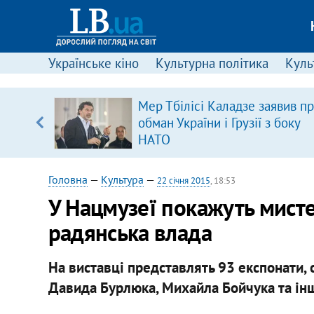
Українське кіно
Культурна політика
Культ
Мер Тбілісі Каладзе заявив п
обман України і Грузії з боку
вщині
НАТО
і –
ах
Головна
—
Культура
—
22 січня 2015
, 18:53
У Нацмузеї покажуть мисте
радянська влада
На виставці представлять 93 експонати, 
Давида Бурлюка, Михайла Бойчука та ін