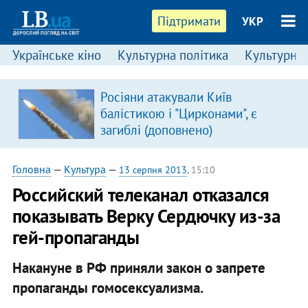
Підтримати
УКР
Українське кіно
Культурна політика
Культурні і
Росіяни атакували Київ
балістикою і "Цирконами", є
загиблі (доповнено)
Головна
—
Культура
—
13 серпня 2013
, 15:10
Российский телеканал отказался
показывать Верку Сердючку из-за
гей-пропаганды
Накануне в РФ приняли закон о запрете
пропаганды гомосексуализма.