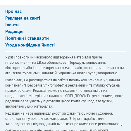
Про нас
Реклама на сайті
Івенти
Редакція
Політики і стандарти
Угода конфіденційності
У разі повного чи часткового відтворення матеріалів пряме
гіперпосилання на LB.ua обов'язкове! Передрук, копіювання,
відтворення або інше використання матеріалів, що містять посилання на
агентство "Українськi Новини" й "Українська Фото Група", заборонено.
Матеріали, які розміщуються на сайті з позначкою "Реклама" / "Новини
компаній" / "Пресреліз" / "Promoted", є рекламними та публікуються на
правах реклами. Редакція може не поділяти погляди, які в них
представлені. Матеріали з плашкою СПЕЦПРОЄКТ є рекламними, проте
редакція бере участь у підготовці цього контенту і поділяє думки,
висловлені у цих матеріалах.
Редакція не несе відповідальності за факти та оціночні судження,
оприлюднені у рекламних матеріалах. Згідно з українським
законодавством, відповідальність за зміст реклами несе рекламодавець.
Cуб'єкт у сфері онлайн-медіа; ідентифікатор медіа - R40-05097