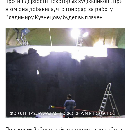
против дерзости некоторых художников". При
этом она добавила, что гонорар за работу
Владимиру Кузнецову будет выплачен.
ФОТО: HTTPS://WWW.FACEBOOK.COM/VM.PHOTOSCHOOL
По словам Заболотной, художник, чью работу