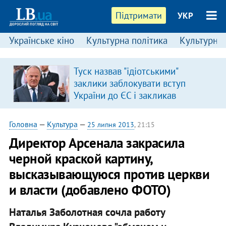
Підтримати
УКР
Українське кіно
Культурна політика
Культурні і
Туск назвав "ідіотськими"
заклики заблокувати вступ
України до ЄС і закликав
припинити антиукраїнську
риторику
Головна
—
Культура
—
25 липня 2013
, 21:15
Директор Арсенала закрасила
черной краской картину,
высказывающуюся против церкви
и власти (добавлено ФОТО)
Наталья Заболотная сочла работу