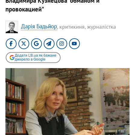
Владимира Кузнецова "обманом и
провокацией"
Дарія Бадьйор
, критикиня, журналістка
Додати LB.ua як бажане
джерело в Google