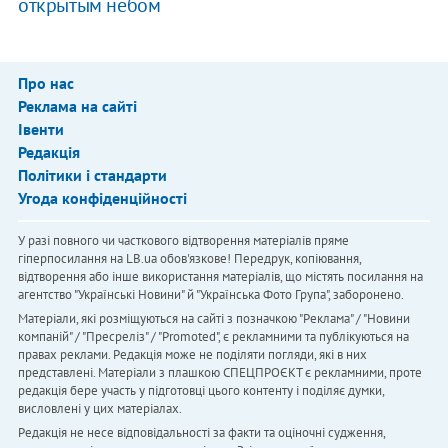
открытым небом
Про нас
Реклама на сайті
Івенти
Редакція
Політики і стандарти
Угода конфіденційності
У разі повного чи часткового відтворення матеріалів пряме
гіперпосилання на LB.ua обов'язкове! Передрук, копіювання,
відтворення або інше використання матеріалів, що містять посилання на
агентство "Українськi Новини" й "Українська Фото Група", заборонено.
Матеріали, які розміщуються на сайті з позначкою "Реклама" / "Новини
компаній" / "Пресреліз" / "Promoted", є рекламними та публікуються на
правах реклами. Редакція може не поділяти погляди, які в них
представлені. Матеріали з плашкою СПЕЦПРОЄКТ є рекламними, проте
редакція бере участь у підготовці цього контенту і поділяє думки,
висловлені у цих матеріалах.
Редакція не несе відповідальності за факти та оціночні судження,