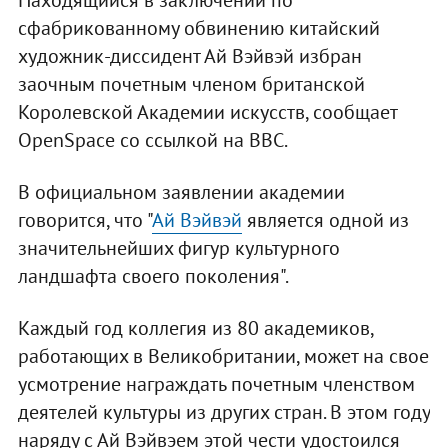
Находящийся в заключении по
сфабрикованному обвинению китайский
художник-диссидент Ай Вэйвэй избран
заочным почетным членом британской
Королевской Академии искусств, сообщает
OpenSpace со ссылкой на BBC.
В официальном заявлении академии
говорится, что "
Ай Вэйвэй
является одной из
значительнейших фигур культурного
ландшафта своего поколения".
Каждый год коллегия из 80 академиков,
работающих в Великобритании, может на свое
усмотрение награждать почетным членством
деятелей культуры из других стран. В этом году
наряду с Ай Вэйвэем этой чести удостоился