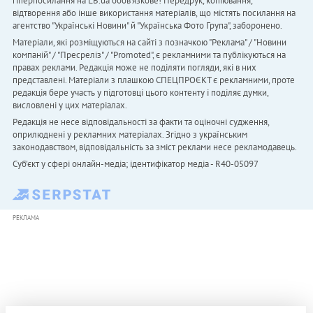
гіперпосилання на LB.ua обов'язкове! Передрук, копіювання,
відтворення або інше використання матеріалів, що містять посилання на
агентство "Українськi Новини" й "Українська Фото Група", заборонено.
Матеріали, які розміщуються на сайті з позначкою "Реклама" / "Новини
компаній" / "Пресреліз" / "Promoted", є рекламними та публікуються на
правах реклами. Редакція може не поділяти погляди, які в них
представлені. Матеріали з плашкою СПЕЦПРОЄКТ є рекламними, проте
редакція бере участь у підготовці цього контенту і поділяє думки,
висловлені у цих матеріалах.
Редакція не несе відповідальності за факти та оціночні судження,
оприлюднені у рекламних матеріалах. Згідно з українським
законодавством, відповідальність за зміст реклами несе рекламодавець.
Cуб'єкт у сфері онлайн-медіа; ідентифікатор медіа - R40-05097
РЕКЛАМА