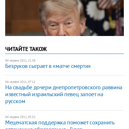
ЧИТАЙТЕ ТАКОЖ
04 червня 2011, 21:38
Безруков сыграет в «матче смерти»
04 червня 2011, 07:12
На свадьбе дочери днепропетровского раввина
известный израильский певец запоет на
русском
04 червня 2011, 05:52
Меценатская поддержка поможет сохранить