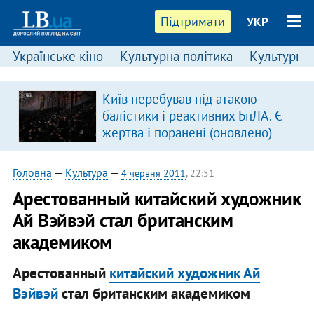
Підтримати
УКР
Українське кіно
Культурна політика
Культурні і
Київ перебував під атакою
балістики і реактивних БпЛА. Є
жертва і поранені (оновлено)
Головна
—
Культура
—
4 червня 2011
, 22:51
Арестованный китайский художник
Ай Вэйвэй стал британским
академиком
Арестованный
китайский художник Ай
Вэйвэй
стал британским академиком