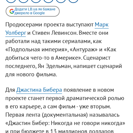
Додати LB.ua як бажане
джерело в Google
Продюсерами проекта выступают
Марк
Уолберг
и Стивен Левинсон. Вместе они
работали над такими сериалами, как
«Подпольная империя», «Антураж» и «Как
добиться чего-то в Америке». Сценарист
последнего, Ян Эдельман, напишет сценарий
для нового фильма.
Для
Джастина Бибера
появление в новом
проекте станет первой драматической ролью
в его карьере, а сам фильм - уже вторым.
Первая лента (документальная) называлась
«Джастин Бибер: Никогда не говори никогда»
и при бюджете в 13 миллионов долларов