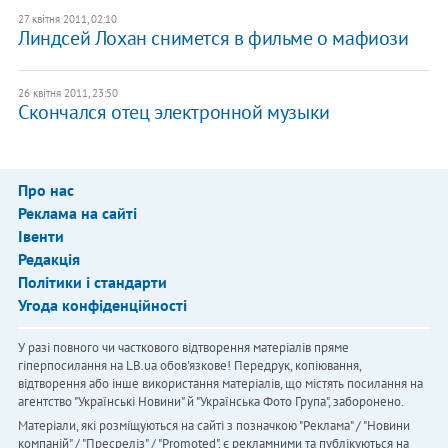
27 квітня 2011, 02:10
Линдсей Лохан снимется в фильме о мафиози
26 квітня 2011, 23:50
Скончался отец электронной музыки
Про нас
Реклама на сайті
Івенти
Редакція
Політики і стандарти
Угода конфіденційності
У разі повного чи часткового відтворення матеріалів пряме
гіперпосилання на LB.ua обов'язкове! Передрук, копіювання,
відтворення або інше використання матеріалів, що містять посилання на
агентство "Українськi Новини" й "Українська Фото Група", заборонено.
Матеріали, які розміщуються на сайті з позначкою "Реклама" / "Новини
компаній" / "Пресреліз" / "Promoted", є рекламними та публікуються на