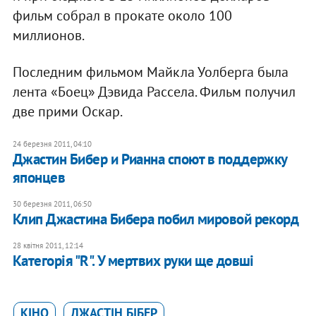
фильм собрал в прокате около 100
миллионов.
Последним фильмом Майкла Уолберга была
лента «Боец» Дэвида Рассела. Фильм получил
две прими Оскар.
24 березня 2011, 04:10
Джастин Бибер и Рианна споют в поддержку
японцев
30 березня 2011, 06:50
Клип Джастина Бибера побил мировой рекорд
28 квітня 2011, 12:14
Категорія "R". У мертвих руки ще довші
КІНО
ДЖАСТІН БІБЕР