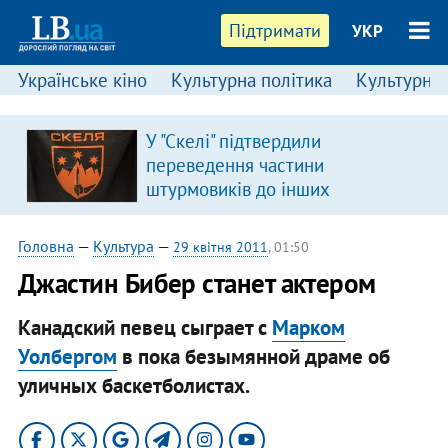
Підтримати
УКР
Українське кіно
Культурна політика
Культурні і
У "Скелі" підтвердили
переведення частини
штурмовиків до інших
підрозділів
Головна
—
Культура
—
29 квітня 2011
, 01:50
Джастин Бибер станет актером
Канадский певец сыграет с
Марком
Уолбергом
в пока безымянной драме об
уличных баскетболистах.