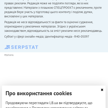
правах реклами. Редакція може не поділяти погляди, які в них
представлені. Матеріали з плашкою СПЕЦПРОЄКТ є рекламними, проте
редакція бере участь у підготовці цього контенту і поділяє думки,
висловлені у цих матеріалах.
Редакція не несе відповідальності за факти та оціночні судження,
оприлюднені у рекламних матеріалах. Згідно з українським
законодавством, відповідальність за зміст реклами несе рекламодавець.
Cуб'єкт у сфері онлайн-медіа; ідентифікатор медіа - R40-05097
РЕКЛАМА
Про використання cookies
Продовжуючи переглядати LB.ua ви підтверджуєте, що
ознайомилися з Правилами користування сайтом та