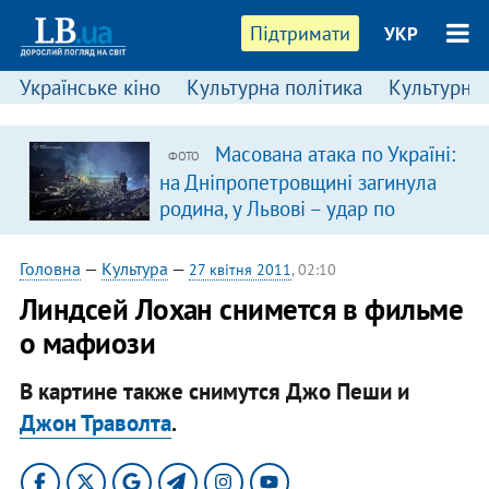
Підтримати
УКР
Українське кіно
Культурна політика
Культурні і
Масована атака по Україні:
ФОТО
на Дніпропетровщині загинула
родина, у Львові – удар по
багатоповерхівках
(доповнюється)
Головна
—
Культура
—
27 квітня 2011
, 02:10
Линдсей Лохан снимется в фильме
о мафиози
В картине также снимутся Джо Пеши и
Джон Траволта
.