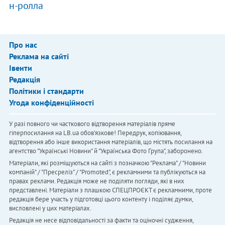
н-ролла
Про нас
Реклама на сайті
Івенти
Редакція
Політики і стандарти
Угода конфіденційності
У разі повного чи часткового відтворення матеріалів пряме
гіперпосилання на LB.ua обов'язкове! Передрук, копіювання,
відтворення або інше використання матеріалів, що містять посилання на
агентство "Українськi Новини" й "Українська Фото Група", заборонено.
Матеріали, які розміщуються на сайті з позначкою "Реклама" / "Новини
компаній" / "Пресреліз" / "Promoted", є рекламними та публікуються на
правах реклами. Редакція може не поділяти погляди, які в них
представлені. Матеріали з плашкою СПЕЦПРОЄКТ є рекламними, проте
редакція бере участь у підготовці цього контенту і поділяє думки,
висловлені у цих матеріалах.
Редакція не несе відповідальності за факти та оціночні судження,