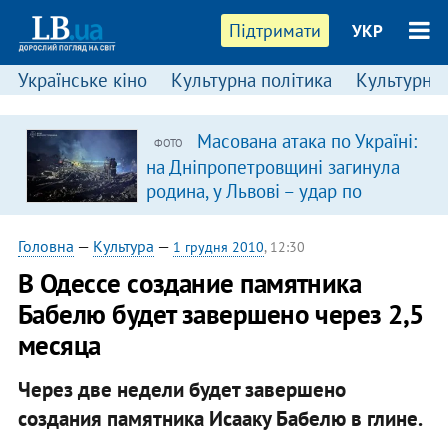
Підтримати
УКР
Українське кіно
Культурна політика
Культурні і
Масована атака по Україні:
ФОТО
на Дніпропетровщині загинула
родина, у Львові – удар по
багатоповерхівках
(доповнюється)
Головна
—
Культура
—
1 грудня 2010
, 12:30
В Одессе создание памятника
Бабелю будет завершено через 2,5
месяца
Через две недели будет завершено
создания памятника Исааку Бабелю в глине. ​