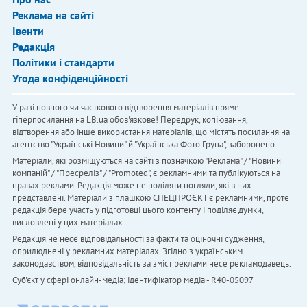
Реклама на сайті
Івенти
Редакція
Політики і стандарти
Угода конфіденційності
У разі повного чи часткового відтворення матеріалів пряме
гіперпосилання на LB.ua обов'язкове! Передрук, копіювання,
відтворення або інше використання матеріалів, що містять посилання на
агентство "Українськi Новини" й "Українська Фото Група", заборонено.
Матеріали, які розміщуються на сайті з позначкою "Реклама" / "Новини
компаній" / "Пресреліз" / "Promoted", є рекламними та публікуються на
правах реклами. Редакція може не поділяти погляди, які в них
представлені. Матеріали з плашкою СПЕЦПРОЄКТ є рекламними, проте
редакція бере участь у підготовці цього контенту і поділяє думки,
висловлені у цих матеріалах.
Редакція не несе відповідальності за факти та оціночні судження,
оприлюднені у рекламних матеріалах. Згідно з українським
законодавством, відповідальність за зміст реклами несе рекламодавець.
Cуб'єкт у сфері онлайн-медіа; ідентифікатор медіа - R40-05097