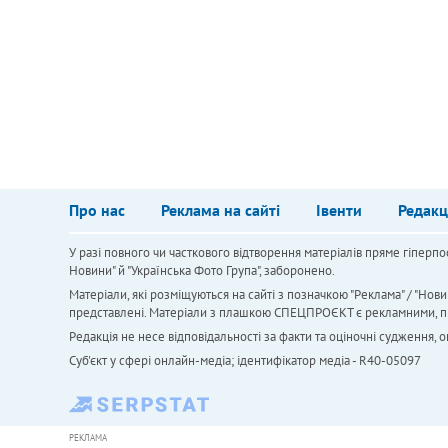
Про нас
Реклама на сайті
Івенти
Редакц
У разі повного чи часткового відтворення матеріалів пряме гіперпо
Новини" й "Українська Фото Група", заборонено.
Матеріали, які розміщуються на сайті з позначкою "Реклама" / "Нови
представлені. Матеріали з плашкою СПЕЦПРОЄКТ є рекламними, проте
Редакція не несе відповідальності за факти та оціночні судження,
Cуб'єкт у сфері онлайн-медіа; ідентифікатор медіа - R40-05097
РЕКЛАМА