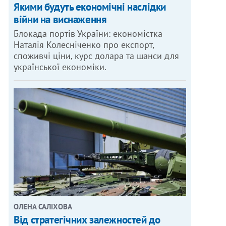
Якими будуть економічні наслідки
війни на виснаження
Блокада портів України: економістка
Наталія Колесніченко про експорт,
споживчі ціни, курс долара та шанси для
української економіки.
ОЛЕНА САЛІХОВА
Від стратегічних залежностей до