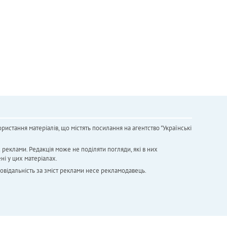
ристання матеріалів, що містять посилання на агентство "Українськi
х реклами. Редакція може не поділяти погляди, які в них
ні у цих матеріалах.
повідальність за зміст реклами несе рекламодавець.