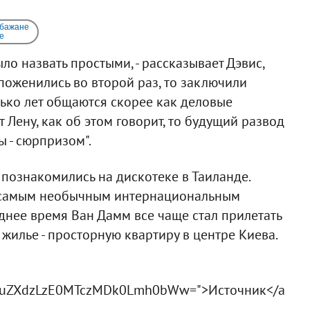
 бажане
e
ло назвать простыми, - рассказывает Дэвис,
поженились во второй раз, то заключили
лько лет общаются скорее как деловые
 Лену, как об этом говорит, то будущий развод
ы - сюрпризом".
 познакомились на дискотеке в Таиланде.
т самым необычным интернациональным
днее время Ван Дамм все чаще стал прилетать
жилье - просторную квартиру в центре Киева.
uZXdzLzE0MTczMDk0Lmh0bWw=">Источник</a