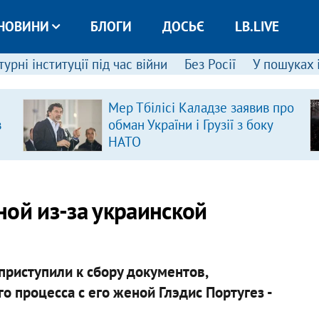
НОВИНИ
БЛОГИ
ДОСЬЄ
LB.LIVE
урні інституції під час війни
Без Росії
У пошуках 
Мер Тбілісі Каладзе заявив про
в
обман України і Грузії з боку
НАТО
ной из-за украинской
приступили к сбору документов,
 процесса с его женой Глэдис Португез -