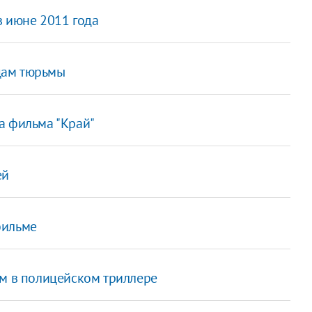
в июне 2011 года
цам тюрьмы
а фильма "Край"
ей
фильме
ом в полицейском триллере