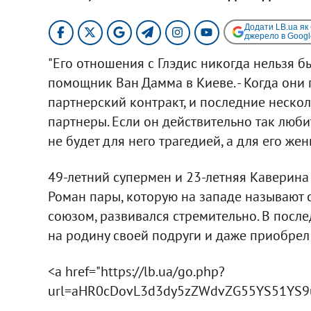
Додати LB.ua як
джерело в Googl
"Его отношения с Глэдис никогда нельзя бы
помощник Ван Дамма в Киеве. - Когда они 
партнерский контракт, и последние неско
партнеры. Если он действительно так любит
не будет для него трагедией, а для его жен
49-летний супермен и 23-летняя Каверина
Роман пары, которую на западе называю
союзом, развивался стремительно. В после
на родину своей подруги и даже приобрел 
<a href="https://lb.ua/go.php?
url=aHR0cDovL3d3dy5zZWdvZG55YS51YS9