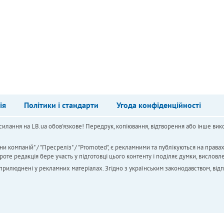
ія
Політики і стандарти
Угода конфіденційності
силання на LB.ua обов'язкове! Передрук, копіювання, відтворення або інше вико
ни компаній" / "Пресреліз" / "Promoted", є рекламними та публікуються на права
 редакція бере участь у підготовці цього контенту і поділяє думки, висловле
 оприлюднені у рекламних матеріалах. Згідно з українським законодавством, від