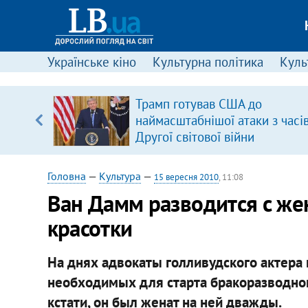
Українське кіно
Культурна політика
Культ
щодо
Трамп готував США до
 у
наймасштабнішої атаки з часі
ої ходи
Другої світової війни
Головна
—
Культура
—
15 вересня 2010
, 11:08
Ван Дамм разводится с же
красотки
На днях адвокаты голливудского актера 
необходимых для старта бракоразводного
кстати, он был женат на ней дважды.