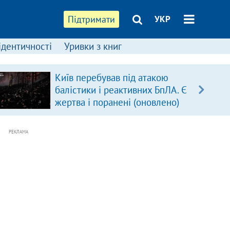
Підтримати
УКР
ідентичності
Уривки з книг
Київ перебував під атакою
балістики і реактивних БпЛА. Є
жертва і поранені (оновлено)
РЕКЛАМА