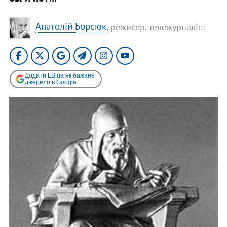
Анатолій Борсюк
, режисер, тележурналіст
Додати LB.ua як бажане
джерело в Google