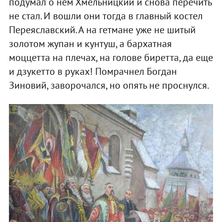
подумал о нем Хмельницкий и снова перечить
не стал. И вошли они тогда в главный костел
Переяславский. А на гетмане уже не шитый
золотом жупан и кунтуш, а бархатная
моццетта на плечах, на голове биретта, да еще
и дзукетто в руках! Помрачнел Богдан
Зиновий, заворочался, но опять не проснулся.