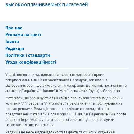
высокооплачиваемых писателей
Про нас
Реклама на сайті
Івенти
Редакція
Політики і стандарти
Угода конфіденційності
У разі повного чи часткового відтворення матеріалів пряме
гіперпосилання на LB.ua обов'язкове! Передрук, копіювання,
відтворення або інше використання матеріалів, що містять посилання на
агентство "Українськi Новини" й "Українська Фото Група", заборонено.
Матеріали, які розміщуються на сайті з позначкою "Реклама" / "Новини
компаній" / "Пресреліз" / "Promoted", є рекламними та публікуються на
правах реклами. Редакція може не поділяти погляди, які в них
представлені. Матеріали з плашкою СПЕЦПРОЄКТ є рекламними, проте
редакція бере участь у підготовці цього контенту і поділяє думки,
висловлені у цих матеріалах.
Редакція не несе відповідальності за факти та оціночні судження,