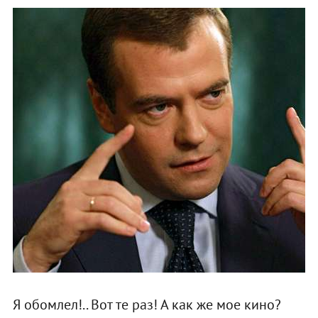
Я обомлел!.. Вот те раз! А как же мое кино?