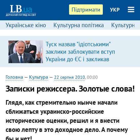
Підтримати
УКР
Українське кіно
Культурна політика
Культурні і
Туск назвав "ідіотськими"
заклики заблокувати вступ
України до ЄС і закликав
припинити антиукраїнську
риторику
Головна
—
Культура
—
22 серпня 2010
, 00:00
​Записки режиссера. Золотые слова!
Глядя, как стремительно нынче начали
сближаться украинско-российские
исторические оценки, решил и я внести
свою лепту в это доходное дело. А почему
бы и нет!..