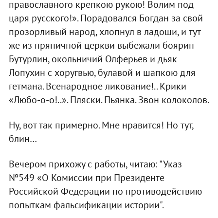
православного крепкою рукою! Волим под
царя русского!». Порадовался Богдан за свой
прозорливый народ, хлопнул в ладоши, и тут
же из пряничной церкви выбежали боярин
Бутурлин, окольничий Олферьев и дьяк
Лопухин с хоругвью, булавой и шапкою для
гетмана. Всенародное ликование!.. Крики
«Любо-о-о!..». Пляски. Пьянка. Звон колоколов.
Ну, вот так примерно. Мне нравится! Но тут,
блин…
Вечером прихожу с работы, читаю: "Указ
№549 «О Комиссии при Президенте
Российской Федерации по противодействию
попыткам фальсификации истории".