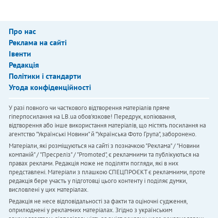
Про нас
Реклама на сайті
Івенти
Редакція
Політики і стандарти
Угода конфіденційності
У разі повного чи часткового відтворення матеріалів пряме
гіперпосилання на LB.ua обов'язкове! Передрук, копіювання,
відтворення або інше використання матеріалів, що містять посилання на
агентство "Українськi Новини" й "Українська Фото Група", заборонено.
Матеріали, які розміщуються на сайті з позначкою "Реклама" / "Новини
компаній" / "Пресреліз" / "Promoted", є рекламними та публікуються на
правах реклами. Редакція може не поділяти погляди, які в них
представлені. Матеріали з плашкою СПЕЦПРОЄКТ є рекламними, проте
редакція бере участь у підготовці цього контенту і поділяє думки,
висловлені у цих матеріалах.
Редакція не несе відповідальності за факти та оціночні судження,
оприлюднені у рекламних матеріалах. Згідно з українським