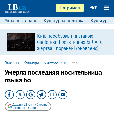
Підтримати
УКР
Українське кіно
Культурна політика
Культурні і
:
Київ перебував під атакою
балістики і реактивних БпЛА. Є
жертва і поранені (оновлено)
Головна
—
Культура
—
5 лютого 2010
, 17:45
Умерла последняя носительница
языка Бо
Додати LB.ua як бажане
джерело в Google