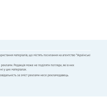
ристання матеріалів, що містять посилання на агентство "Українськi
х реклами. Редакція може не поділяти погляди, які в них
ні у цих матеріалах.
повідальність за зміст реклами несе рекламодавець.