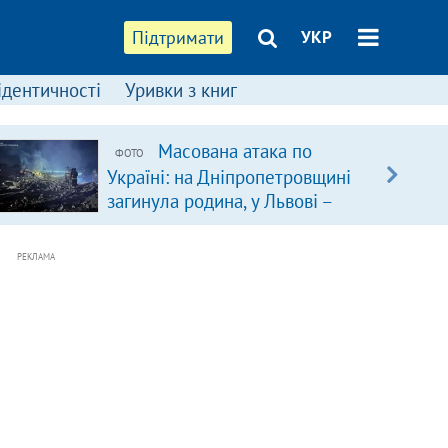
Підтримати
УКР
ідентичності
Уривки з книг
Масована атака по
ФОТО
Україні: на Дніпропетровщині
загинула родина, у Львові –
удар по багатоповерхівках
(доповнюється)
РЕКЛАМА