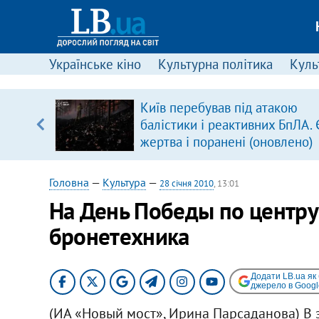
Українське кіно
Культурна політика
Культ
Київ перебував під атакою
уп
балістики і реактивних БпЛА. 
жертва і поранені (оновлено)
ку
Головна
—
Культура
—
28 січня 2010
, 13:01
На День Победы по центру
бронетехника
Додати LB.ua як
джерело в Googl
(ИА «Новый мост», Ирина Парсаданова) В 