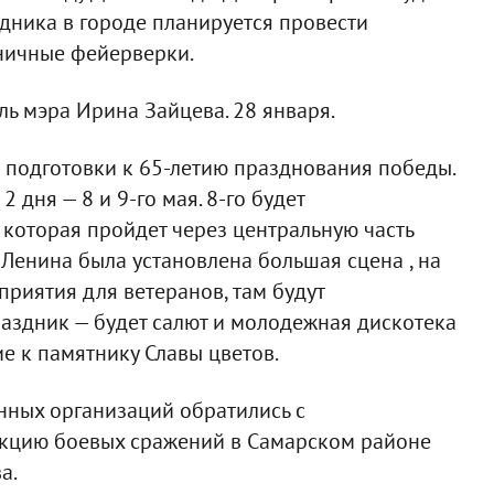
аздника в городе планируется провести
ничные фейерверки.
ь мэра Ирина Зайцева. 28 января.
о подготовки к 65-летию празднования победы.
 дня — 8 и 9-го мая. 8-го будет
которая пройдет через центральную часть
 Ленина была установлена большая сцена , на
риятия для ветеранов, там будут
раздник — будет салют и молодежная дискотека
е к памятнику Славы цветов.
нных организаций обратились с
укцию боевых сражений в Самарском районе
а.