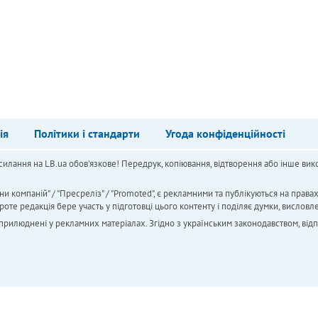
ія
Політики і стандарти
Угода конфіденційності
силання на LB.ua обов'язкове! Передрук, копіювання, відтворення або інше вико
ни компаній" / "Пресреліз" / "Promoted", є рекламними та публікуються на права
 редакція бере участь у підготовці цього контенту і поділяє думки, висловле
 оприлюднені у рекламних матеріалах. Згідно з українським законодавством, від