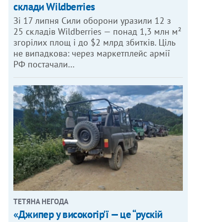
склади Wildberries
Зі 17 липня Сили оборони уразили 12 з
25 складів Wildberries — понад 1,3 млн м²
згорілих площ і до $2 млрд збитків. Ціль
не випадкова: через маркетплейс армії
РФ постачали…
ТЕТЯНА НЕГОДА
«Джипер у високогір'ї — це “рускій