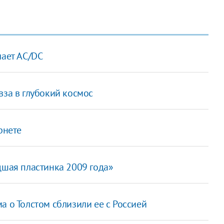
лает AC/DC
вза в глубокий космос
рнете
дшая пластинка 2009 года»
а о Толстом сблизили ее с Россией