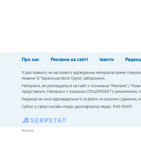
Про нас
Реклама на сайті
Івенти
Редакц
У разі повного чи часткового відтворення матеріалів пряме гіперпо
Новини" й "Українська Фото Група", заборонено.
Матеріали, які розміщуються на сайті з позначкою "Реклама" / "Нови
представлені. Матеріали з плашкою СПЕЦПРОЄКТ є рекламними, проте
Редакція не несе відповідальності за факти та оціночні судження,
Cуб'єкт у сфері онлайн-медіа; ідентифікатор медіа - R40-05097
РЕКЛАМА