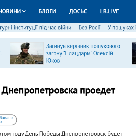
НОВИНИ
БЛОГИ
ДОСЬЄ
LB.LIVE
урні інституції під час війни
Без Росії
У пошуках 
Загинув керівник пошукового
Є
загону "Плацдарм" Олексій
Юков
 Днепропетровска проедет
 бажане
e
этом году День Победы Днепропетровск будет