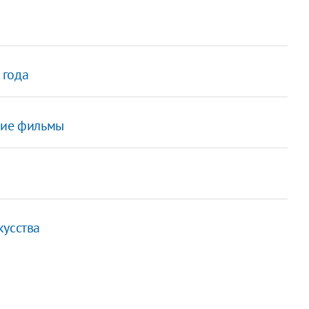
 года
кие фильмы
кусства