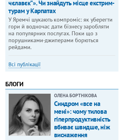
чєлавєк”». Чи знайдуть місце екстрим-
турам у Карпатах
У Яремчі шукають компроміс: як уберегти
гори й водночас дати бізнесу заробляти
на популярних послугах. Поки що з
порушниками-джиперами борються
рейдами.
Всі публікації
БЛОГИ
ОЛЕНА БОРТНІКОВА
Синдром «все на
мені»: чому тилова
гіперпродуктивність
вбиває швидше, ніж
виснаження