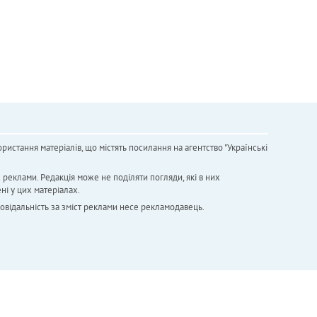
ристання матеріалів, що містять посилання на агентство "Українськi
х реклами. Редакція може не поділяти погляди, які в них
ні у цих матеріалах.
повідальність за зміст реклами несе рекламодавець.