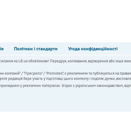
ія
Політики і стандарти
Угода конфіденційності
силання на LB.ua обов'язкове! Передрук, копіювання, відтворення або інше вико
ни компаній" / "Пресреліз" / "Promoted", є рекламними та публікуються на права
 редакція бере участь у підготовці цього контенту і поділяє думки, висловле
 оприлюднені у рекламних матеріалах. Згідно з українським законодавством, від