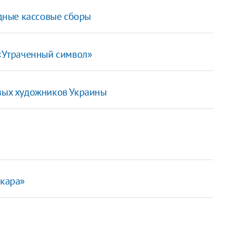
дные кассовые сборы
 «Утраченный символ»
ивых художников Украины
скара»