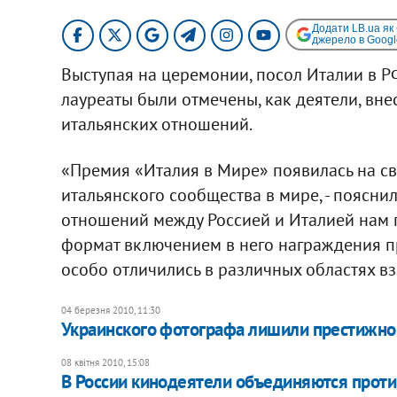
Додати LB.ua як
джерело в Googl
Выступая на церемонии, посол Италии в Р
лауреаты были отмечены, как деятели, вн
итальянских отношений.
«Премия «Италия в Мире» появилась на с
итальянского сообщества в мире, - поясни
отношений между Россией и Италией нам 
формат включением в него награждения п
особо отличились в различных областях в
04 березня 2010, 11:30
Украинского фотографа лишили престижно
08 квітня 2010, 15:08
В России кинодеятели объединяются прот