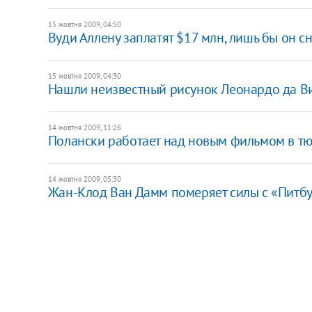
15 жовтня 2009, 04:50
Вуди Аллену заплатят $17 млн, лишь бы он 
15 жовтня 2009, 04:30
Нашли неизвестный рисунок Леонардо да В
14 жовтня 2009, 11:26
Полански работает над новым фильмом в т
14 жовтня 2009, 05:30
Жан-Клод Ван Дамм померяет силы с «Питбу