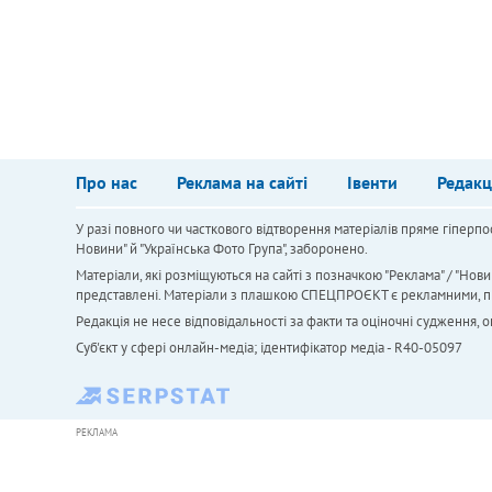
Про нас
Реклама на сайті
Івенти
Редакц
У разі повного чи часткового відтворення матеріалів пряме гіперпо
Новини" й "Українська Фото Група", заборонено.
Матеріали, які розміщуються на сайті з позначкою "Реклама" / "Нови
представлені. Матеріали з плашкою СПЕЦПРОЄКТ є рекламними, проте
Редакція не несе відповідальності за факти та оціночні судження,
Cуб'єкт у сфері онлайн-медіа; ідентифікатор медіа - R40-05097
РЕКЛАМА