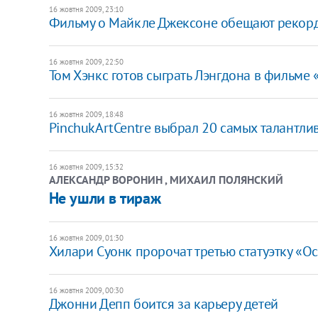
16 жовтня 2009, 23:10
Фильму о Майкле Джексоне обещают рекор
16 жовтня 2009, 22:50
Том Хэнкс готов сыграть Лэнгдона в фильме
16 жовтня 2009, 18:48
PinchukArtCentre выбрал 20 самых талантл
16 жовтня 2009, 15:32
АЛЕКСАНДР ВОРОНИН , МИХАИЛ ПОЛЯНСКИЙ
Не ушли в тираж
16 жовтня 2009, 01:30
Хилари Суонк пророчат третью статуэтку «О
16 жовтня 2009, 00:30
Джонни Депп боится за карьеру детей