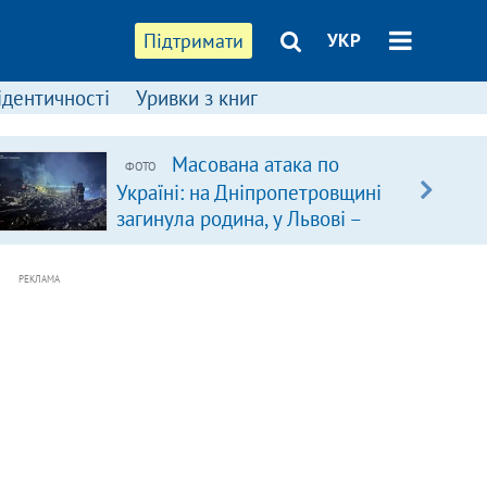
Підтримати
УКР
ідентичності
Уривки з книг
Масована атака по
ФОТО
Україні: на Дніпропетровщині
загинула родина, у Львові –
удар по багатоповерхівках
(доповнюється)
РЕКЛАМА