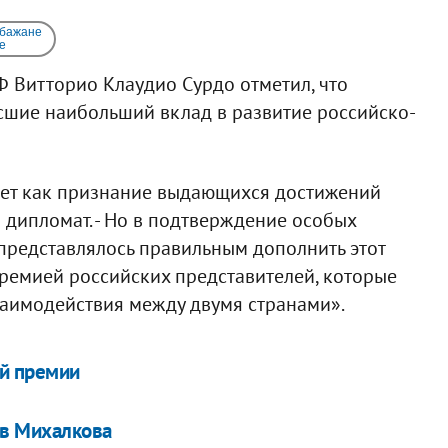
 бажане
e
Ф Витторио Клаудио Сурдо отметил, что
есшие наибольший вклад в развитие российско-
вет как признание выдающихся достижений
л дипломат. - Но в подтверждение особых
представлялось правильным дополнить этот
ремией российских представителей, которые
заимодействия между двумя странами».
й премии
ив Михалкова