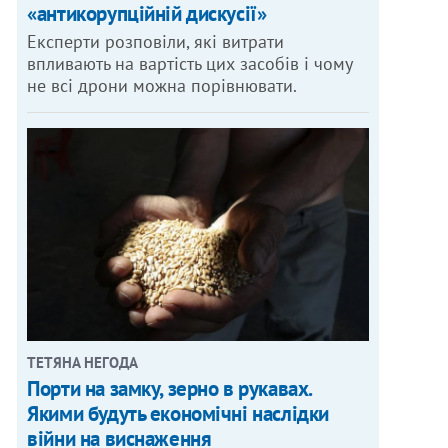
«антикорупційній дискусії»
Експерти розповіли, які витрати
впливають на вартість цих засобів і чому
не всі дрони можна порівнювати.
ТЕТЯНА НЕГОДА
Порти на замку, зерно в рукавах.
Якими будуть економічні наслідки
війни на виснаження