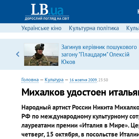
Українське кіно
Культурна політика
Культ
вив про
Загинув керівник пошукового
боку
загону "Плацдарм" Олексій
Юков
Головна
—
Культура
—
16 жовтня 2009
, 23:50
Михалков удостоен италь
Народный артист России Никита Михалко
РФ по международному культурному сот
лауреатами премии «Италия в Мире». Це
четверг, 15 октября, в посольстве Итали