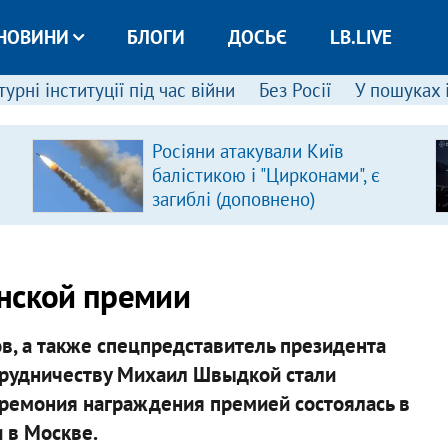
НОВИНИ
БЛОГИ
ДОСЬЄ
LB.LIVE
урні інституції під час війни
Без Росії
У пошуках 
Росіяни атакували Київ
балістикою і "Цирконами", є
загиблі (доповнено)
янской премии
в, а также спецпредставитель президента
рудничеству Михаил Швыдкой стали
ремония награждения премией состоялась в
и в Москве.