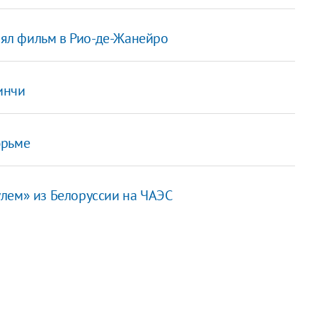
снял фильм в Рио-де-Жанейро
инчи
юрьме
лем» из Белоруссии на ЧАЭС