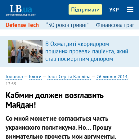
Підтримати
УКР
Defense Tech
“30 років гривні”
Фінансова грамо
В Охматдиті «коридором
пошани» провели пацієнта, який
став посмертним донором
Головна
—
Блоги
—
Блог Сергія Капліна
—
26 лютого 2014
,
13:59
Кабмин должен возглавить
Майдан!
Со мной может не согласиться часть
украинского политикума. Но… Прошу
внимательно прочесть мои аргументы.