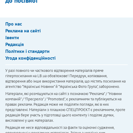
до посівної
Про нас
Реклама на сайті
Івенти
Редакція
Політики і стандарти
Угода конфіденційності
У разі повного чи часткового відтворення матеріалів пряме
гіперпосилання на LB.ua обов'язкове! Передрук, копіювання,
відтворення або інше використання матеріалів, що містять посилання на
агентство "Українськi Новини" й "Українська Фото Група", заборонено.
Матеріали, які розміщуються на сайті з позначкою "Реклама" / "Новини
компаній" / "Пресреліз" / "Promoted", є рекламними та публікуються на
правах реклами. Редакція може не поділяти погляди, які в них
представлені. Матеріали з плашкою СПЕЦПРОЄКТ є рекламними, проте
редакція бере участь у підготовці цього контенту і поділяє думки,
висловлені у цих матеріалах.
Редакція не несе відповідальності за факти та оціночні судження,
оприлюднені у рекламних матеріалах. Згідно з українським