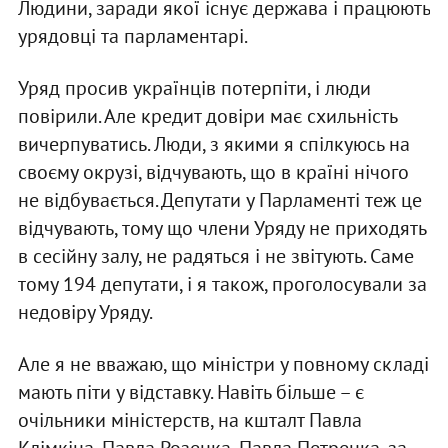
Людини, заради якої існує держава і працюють
урядовці та парламентарі.
Уряд просив українців потерпіти, і люди
повірили. Але кредит довіри має схильність
вичерпуватись. Люди, з якими я спілкуюсь на
своєму окрузі, відчувають, що в країні нічого
не відбувається. Депутати у Парламенті теж це
відчувають, тому що члени Уряду не приходять
в сесійну залу, не радяться і не звітують. Саме
тому 194 депутати, і я також, проголосували за
недовіру Уряду.
Але я не вважаю, що міністри у повному складі
мають піти у відставку. Навіть більше – є
очільники міністерств, на кшталт Павла
Клімкіна, Павла Розенка, Павла Петренка, за