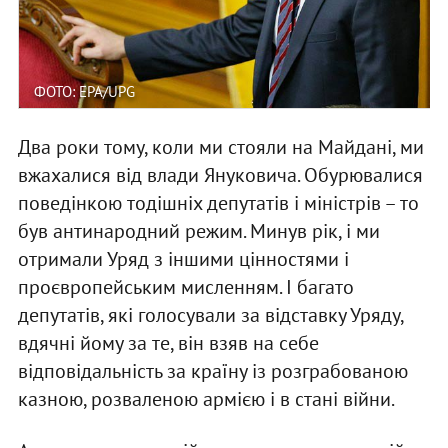
ФОТО: EPA/UPG
Два роки тому, коли ми стояли на Майдані, ми
вжахалися від влади Януковича. Обурювалися
поведінкою тодішніх депутатів і міністрів – то
був антинародний режим. Минув рік, і ми
отримали Уряд з іншими цінностями і
проєвропейським мисленням. І багато
депутатів, які голосували за відставку Уряду,
вдячні йому за те, він взяв на себе
відповідальність за країну із розграбованою
казною, розваленою армією і в стані війни.