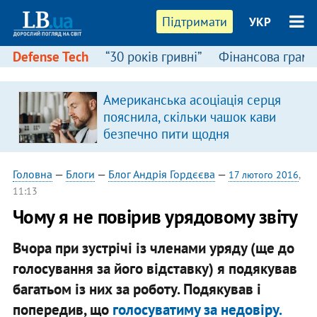
Підтримати
УКР
Defense Tech
“30 років гривні”
Фінансова грамо
:
Американська асоціація серця
пояснила, скільки чашок кави
безпечно пити щодня
Головна
—
Блоги
—
Блог Андрія Гордєєва
—
17 лютого 2016
,
11:13
Чому я не повірив урядовому звіту
Вчора при зустрічі із членами уряду (ще до
голосування за його відставку) я подякував
багатьом із них за роботу. Подякував і
попередив, що
голосуватиму за недовіру.