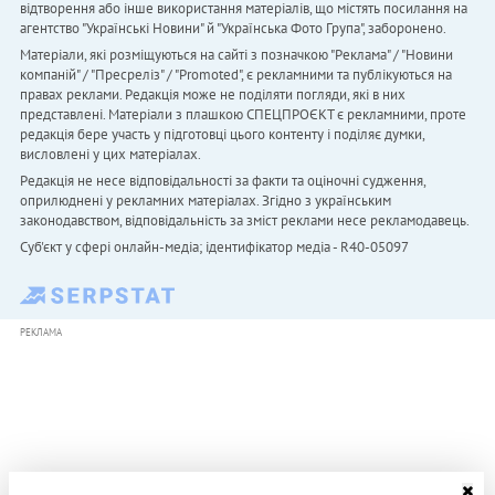
відтворення або інше використання матеріалів, що містять посилання на
агентство "Українськi Новини" й "Українська Фото Група", заборонено.
Матеріали, які розміщуються на сайті з позначкою "Реклама" / "Новини
компаній" / "Пресреліз" / "Promoted", є рекламними та публікуються на
правах реклами. Редакція може не поділяти погляди, які в них
представлені. Матеріали з плашкою СПЕЦПРОЄКТ є рекламними, проте
редакція бере участь у підготовці цього контенту і поділяє думки,
висловлені у цих матеріалах.
Редакція не несе відповідальності за факти та оціночні судження,
оприлюднені у рекламних матеріалах. Згідно з українським
законодавством, відповідальність за зміст реклами несе рекламодавець.
Cуб'єкт у сфері онлайн-медіа; ідентифікатор медіа - R40-05097
РЕКЛАМА