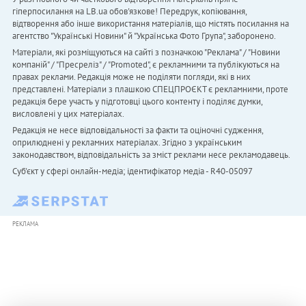
гіперпосилання на LB.ua обов'язкове! Передрук, копіювання,
відтворення або інше використання матеріалів, що містять посилання на
агентство "Українськi Новини" й "Українська Фото Група", заборонено.
Матеріали, які розміщуються на сайті з позначкою "Реклама" / "Новини
компаній" / "Пресреліз" / "Promoted", є рекламними та публікуються на
правах реклами. Редакція може не поділяти погляди, які в них
представлені. Матеріали з плашкою СПЕЦПРОЄКТ є рекламними, проте
редакція бере участь у підготовці цього контенту і поділяє думки,
висловлені у цих матеріалах.
Редакція не несе відповідальності за факти та оціночні судження,
оприлюднені у рекламних матеріалах. Згідно з українським
законодавством, відповідальність за зміст реклами несе рекламодавець.
Cуб'єкт у сфері онлайн-медіа; ідентифікатор медіа - R40-05097
РЕКЛАМА