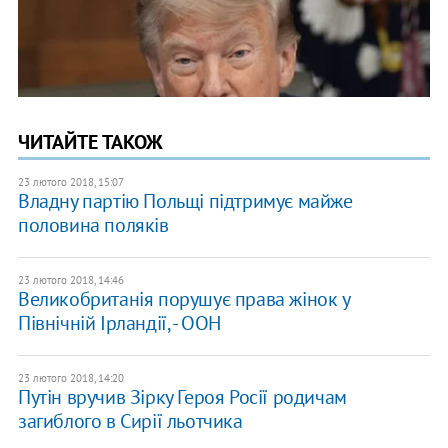
ЧИТАЙТЕ ТАКОЖ
23 лютого 2018, 15:07
Владну партію Польщі підтримує майже
половина поляків
23 лютого 2018, 14:46
Великобританія порушує права жінок у
Північній Ірландії, - ООН
23 лютого 2018, 14:20
Путін вручив Зірку Героя Росії родичам
загиблого в Сирії льотчика