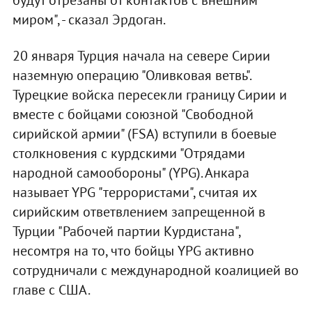
будут отрезаны от контактов с внешним
миром", - сказал Эрдоган.
20 января Турция начала на севере Сирии
наземную операцию "Оливковая ветвь".
Турецкие войска пересекли границу Сирии и
вместе с бойцами союзной "Свободной
сирийской армии" (FSA) вступили в боевые
столкновения с курдскими "Отрядами
народной самообороны" (YPG). Анкара
называет YPG "террористами", считая их
сирийским ответвлением запрещенной в
Турции "Рабочей партии Курдистана",
несомтря на то, что бойцы YPG активно
сотрудничали с международной коалицией во
главе с США.