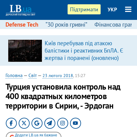
Підтримати
УКР
Defense Tech
“30 років гривні”
Фінансова грамо
Київ перебував під атакою
балістики і реактивних БпЛА. Є
жертва і поранені (оновлено)
Головна
—
Світ
—
23 лютого 2018
, 15:27
Турция установила контроль над
400 квадратных километров
территории в Сирии, - Эрдоган
Додати LB.ua як бажане