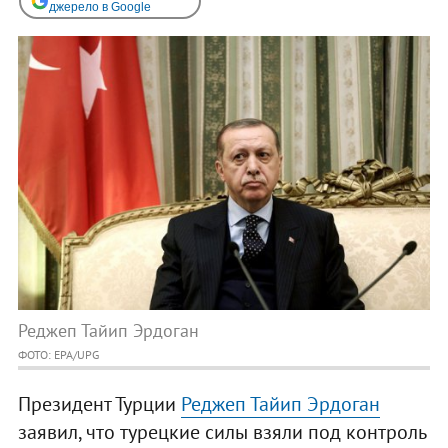
джерело в Google
Реджеп Тайип Эрдоган
ФОТО: EPA/UPG
Президент Турции
Реджеп Тайип Эрдоган
заявил, что турецкие силы взяли под контроль