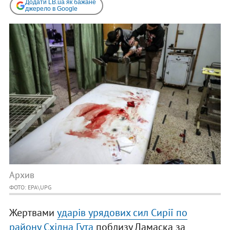
Додати LB.ua як бажане
джерело в Google
Архив
ФОТО: EPA\UPG
Жертвами
ударів урядових сил Сирії по
району Східна Гута
поблизу Дамаска за