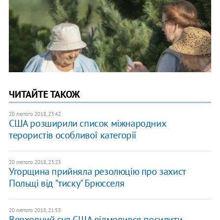
ЧИТАЙТЕ ТАКОЖ
20 лютого 2018, 23:42
США розширили список міжнародних
терористів особливої категорії
20 лютого 2018, 23:23
Угорщина прийняла резолюцію про захист
Польщі від "тиску" Брюсселя
20 лютого 2018, 21:53
Верховний суд США відмовився посилити