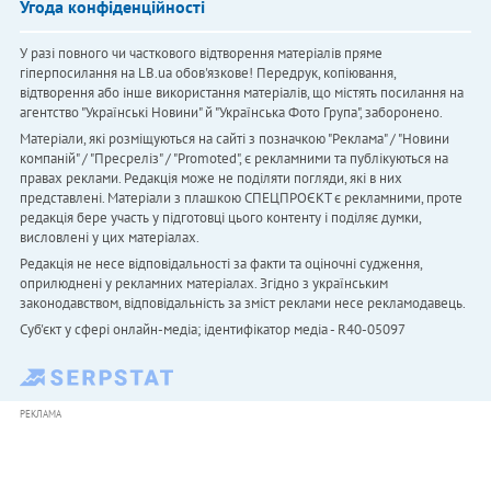
Угода конфіденційності
У разі повного чи часткового відтворення матеріалів пряме
гіперпосилання на LB.ua обов'язкове! Передрук, копіювання,
відтворення або інше використання матеріалів, що містять посилання на
агентство "Українськi Новини" й "Українська Фото Група", заборонено.
Матеріали, які розміщуються на сайті з позначкою "Реклама" / "Новини
компаній" / "Пресреліз" / "Promoted", є рекламними та публікуються на
правах реклами. Редакція може не поділяти погляди, які в них
представлені. Матеріали з плашкою СПЕЦПРОЄКТ є рекламними, проте
редакція бере участь у підготовці цього контенту і поділяє думки,
висловлені у цих матеріалах.
Редакція не несе відповідальності за факти та оціночні судження,
оприлюднені у рекламних матеріалах. Згідно з українським
законодавством, відповідальність за зміст реклами несе рекламодавець.
Cуб'єкт у сфері онлайн-медіа; ідентифікатор медіа - R40-05097
РЕКЛАМА