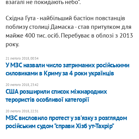
взагалі не покидають небо".
Східна Гута - найбільший бастіон повстанців
поблизу столиці Дамаска - став притулком для
майже 400 тис. осіб. Перебуває в облозі з 2013
року.
21 лютого 2018, 00:54
У МЗС назвали число затриманих російськими
силовиками в Криму за 4 роки українців
20 лютого 2018, 23:42
США розширили список міжнародних
терористів особливої категорії
20 лютого 2018, 22:31
МЗС висловило протест у зв'язку з розглядом
російським судом "справи Хізб ут-Тахрір"