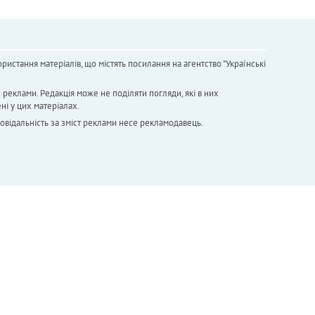
ристання матеріалів, що містять посилання на агентство "Українськi
х реклами. Редакція може не поділяти погляди, які в них
ні у цих матеріалах.
повідальність за зміст реклами несе рекламодавець.