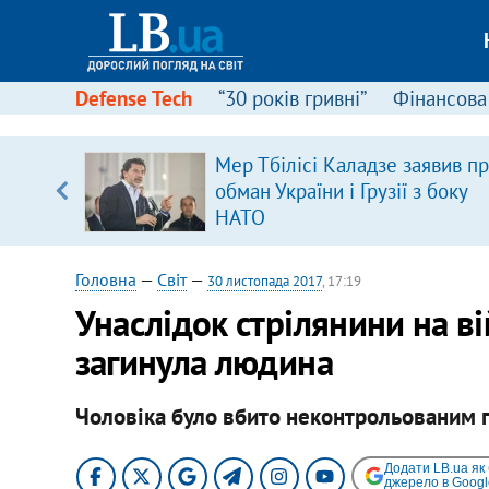
Defense Tech
“30 років гривні”
Фінансова
іцит»
Мер Тбілісі Каладзе заявив п
обман України і Грузії з боку
 далі з
НАТО
Головна
—
Світ
—
30 листопада 2017
, 17:19
Унаслідок стрілянини на ві
загинула людина
Чоловіка було вбито неконтрольованим 
Додати LB.ua як
джерело в Googl