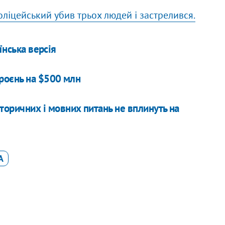
оліцейський убив трьох людей і застрелився.
їнська версія
роєнь на $500 млн
сторичних і мовних питань не вплинуть на
А