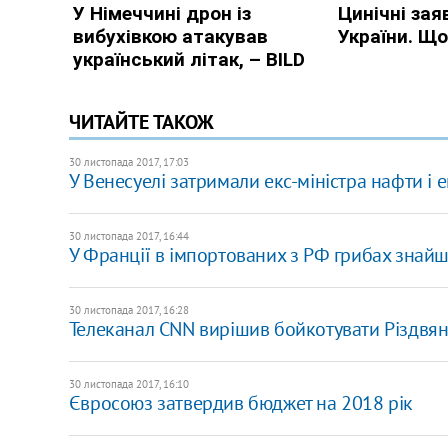
ЧИТАЙТЕ ТАКОЖ
30 листопада 2017, 17:03
У Венесуелі затримали екс-міністра нафти і
30 листопада 2017, 16:44
У Франції в імпортованих з РФ грибах знайш
30 листопада 2017, 16:28
Телеканал CNN вирішив бойкотувати Різдвяну
30 листопада 2017, 16:10
Євросоюз затвердив бюджет на 2018 рік