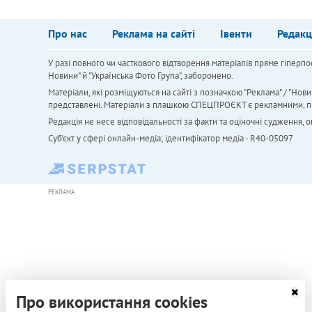
Про нас
Реклама на сайті
Івенти
Редакц
У разі повного чи часткового відтворення матеріалів пряме гіперпо
Новини" й "Українська Фото Група", заборонено.
Матеріали, які розміщуються на сайті з позначкою "Реклама" / "Нови
представлені. Матеріали з плашкою СПЕЦПРОЄКТ є рекламними, проте
Редакція не несе відповідальності за факти та оціночні судження,
Cуб'єкт у сфері онлайн-медіа; ідентифікатор медіа - R40-05097
РЕКЛАМА
Про використання cookies