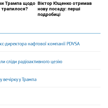
 екс-директора нафтової компанії PDVSA
ли сліди радіоактивного цезію
 вечірку у Трампа