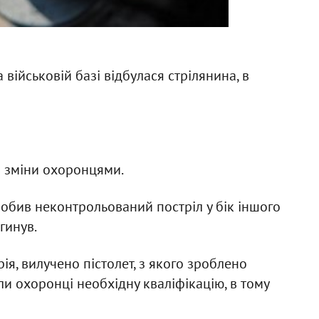
 військовій базі відбулася стрілянина, в
і зміни охоронцями.
робив неконтрольований постріл у бік іншого
гинув.
ія, вилучено пістолет, з якого зроблено
ли охоронці необхідну кваліфікацію, в тому