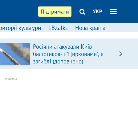
Підтримати
УКР
риторії культури
LB.talks
Нова країна
Росіяни атакували Київ
балістикою і "Цирконами", є
загиблі (доповнено)
РЕКЛАМА