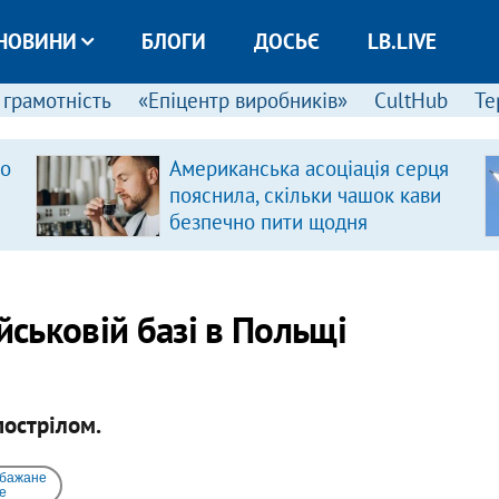
НОВИНИ
БЛОГИ
ДОСЬЄ
LB.LIVE
 грамотність
«Епіцентр виробників»
CultHub
Те
ро
Американська асоціація серця
пояснила, скільки чашок кави
безпечно пити щодня
йськовій базі в Польщі
пострілом.
 бажане
e