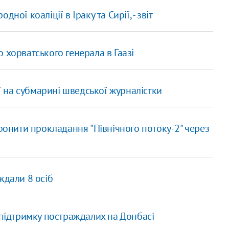
ої коаліції в Іраку та Сирії, - звіт
 хорватського генерала в Гаазі
ої на субмарині шведської журналістки
оронити прокладання "Північного потоку-2" через
ждали 8 осіб
 підтримку постраждалих на Донбасі