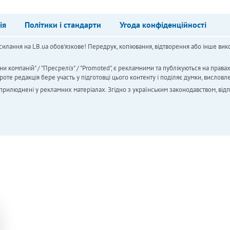
ія
Політики і стандарти
Угода конфіденційності
силання на LB.ua обов'язкове! Передрук, копіювання, відтворення або інше вико
ни компаній" / "Пресреліз" / "Promoted", є рекламними та публікуються на права
 редакція бере участь у підготовці цього контенту і поділяє думки, висловле
 оприлюднені у рекламних матеріалах. Згідно з українським законодавством, від