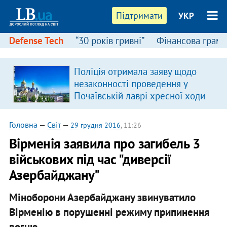
Підтримати
УКР
Defense Tech
“30 років гривні”
Фінансова грамо
Поліція отримала заяву щодо
незаконності проведення у
Почаївській лаврі хресної ходи
Головна
—
Світ
—
29 грудня 2016
, 11:26
Вірменія заявила про загибель 3
військових під час "диверсії
Азербайджану"
Міноборони Азербайджану звинуватило
Вірменію в порушенні режиму припинення
вогню.