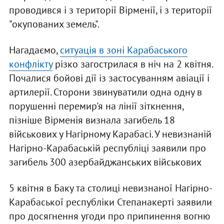
проводився і з території Вірменії, і з території
"окупованих земель".
Нагадаємо,
ситуація в зоні Карабаського
конфлікту
різко загострилася в ніч на 2 квітня.
Почалися бойові дії із застосуванням авіації і
артилерії. Сторони звинуватили одна одну в
порушенні перемир'я на лінії зіткнення,
пізніше Вірменія визнала загибель 18
військових у Нагірному Карабасі. У невизнаній
Нагірно-Карабаській республіці заявили про
загибель 300 азербайджанських військових
5 квітня в Баку та столиці невизнаної Нагірно-
Карабаської республіки Степанакерті заявили
про досягнення угоди про припинення вогню