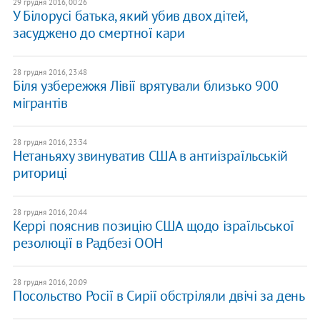
29 грудня 2016, 00:26
У Білорусі батька, який убив двох дітей,
засуджено до смертної кари
28 грудня 2016, 23:48
Біля узбережжя Лівії врятували близько 900
мігрантів
28 грудня 2016, 23:34
Нетаньяху звинуватив США в антиізраїльській
риториці
28 грудня 2016, 20:44
Керрі пояснив позицію США щодо ізраїльської
резолюції в Радбезі ООН
28 грудня 2016, 20:09
Посольство Росії в Сирії обстріляли двічі за день