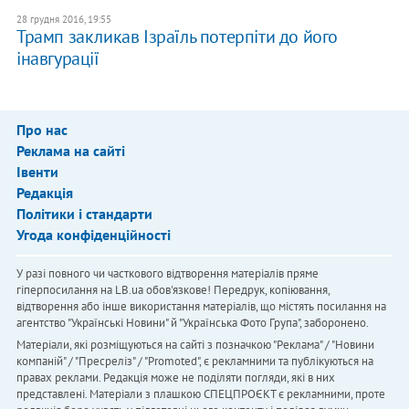
28 грудня 2016, 19:55
Трамп закликав Ізраїль потерпіти до його
інавгурації
Про нас
Реклама на сайті
Івенти
Редакція
Політики і стандарти
Угода конфіденційності
У разі повного чи часткового відтворення матеріалів пряме
гіперпосилання на LB.ua обов'язкове! Передрук, копіювання,
відтворення або інше використання матеріалів, що містять посилання на
агентство "Українськi Новини" й "Українська Фото Група", заборонено.
Матеріали, які розміщуються на сайті з позначкою "Реклама" / "Новини
компаній" / "Пресреліз" / "Promoted", є рекламними та публікуються на
правах реклами. Редакція може не поділяти погляди, які в них
представлені. Матеріали з плашкою СПЕЦПРОЄКТ є рекламними, проте