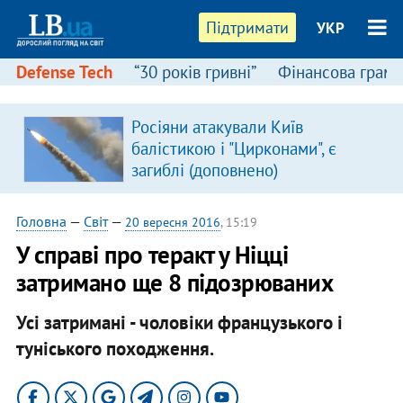
Підтримати
УКР
Defense Tech
“30 років гривні”
Фінансова грамо
:
Росіяни атакували Київ
балістикою і "Цирконами", є
загиблі (доповнено)
Головна
—
Світ
—
20 вересня 2016
, 15:19
У справі про теракт у Ніцці
затримано ще 8 підозрюваних
Усі затримані - чоловіки французького і
туніського походження.