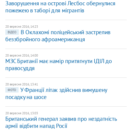
Заворушення на острові Лесбос обернулися
пожежею в таборі для мігрантів
20 вересня 2016, 14:23
В Оклахомі поліцейський застрелив
ВІДЕО
беззбройного афроамериканця
20 вересня 2016, 14:00
МЗС Британії має намір притягнути ІДІЛ до
правосуддя
20 вересня 2016, 13:41
У Франції літак здійснив вимушену
ФОТО
посадку на шосе
20 вересня 2016, 13:03
Британський генерал заявив про нездатність
армії відбити напад Росії