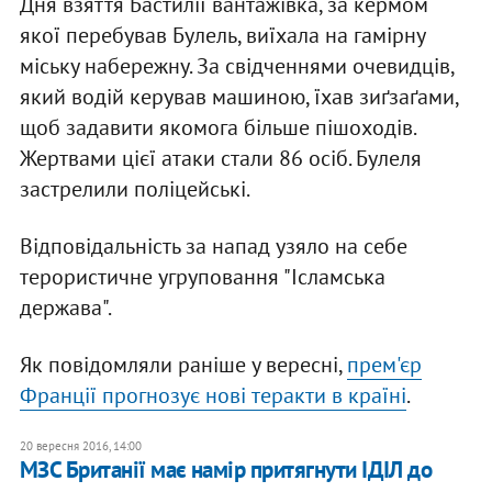
Дня взяття Бастилії вантажівка, за кермом
якої перебував Булель, виїхала на гамірну
міську набережну. За свідченнями очевидців,
який водій керував машиною, їхав зиґзаґами,
щоб задавити якомога більше пішоходів.
Жертвами цієї атаки стали 86 осіб. Булеля
застрелили поліцейські.
Відповідальність за напад узяло на себе
терористичне угруповання "Ісламська
держава".
Як повідомляли раніше у вересні,
прем'єр
Франції прогнозує нові теракти в країні
.
20 вересня 2016, 14:00
МЗС Британії має намір притягнути ІДІЛ до