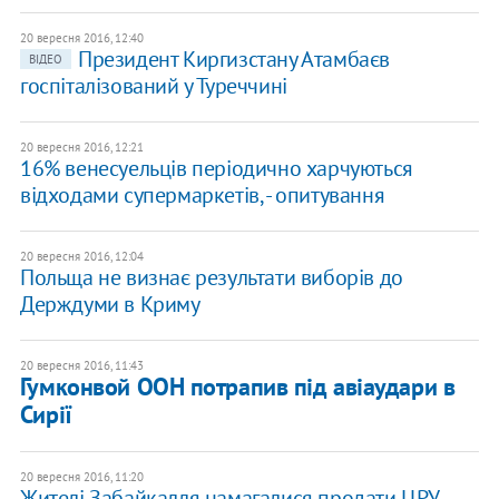
20 вересня 2016, 12:40
Президент Киргизстану Атамбаєв
ВІДЕО
госпіталізований у Туреччині
20 вересня 2016, 12:21
16% венесуельців періодично харчуються
відходами супермаркетів, - опитування
20 вересня 2016, 12:04
Польща не визнає результати виборів до
Держдуми в Криму
20 вересня 2016, 11:43
Гумконвой ООН потрапив під авіаудари в
Сирії
20 вересня 2016, 11:20
Жителі Забайкалля намагалися продати ЦРУ