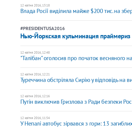
12 квітня 2016, 13:18
Влада Росії виділила майже $200 тис. на збе
#PRESIDENTUSA2016
Нью-Йоркская кульминация праймериз
12 квітня 2016, 12:48
"Талібан" оголосив про початок весняного на
12 квітня 2016, 12:21
Туреччина обстріляла Сирію у відповідь на в
12 квітня 2016, 12:16
Путін виключив Гризлова з Ради безпеки Рос
12 квітня 2016, 11:54
У Непалі автобус зірвався з гори: 13 загибли