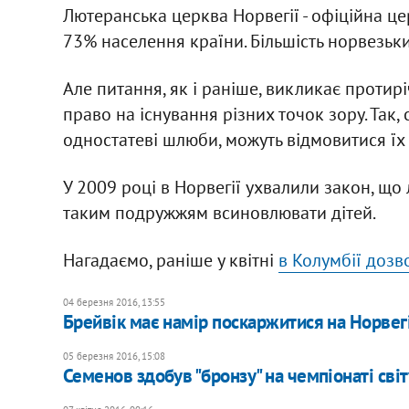
Лютеранська церква Норвегії - офіційна ц
73% населення країни. Більшість норвезьк
Але питання, як і раніше, викликає проти
право на існування різних точок зору. Так,
одностатеві шлюби, можуть відмовитися їх 
У 2009 році в Норвегії ухвалили закон, що 
таким подружжям всиновлювати дітей.
Нагадаємо, раніше у квітні
в Колумбії дозв
04 березня 2016, 13:55
Брейвік має намір поскаржитися на Норвег
05 березня 2016, 15:08
Семенов здобув "бронзу" на чемпіонаті світ