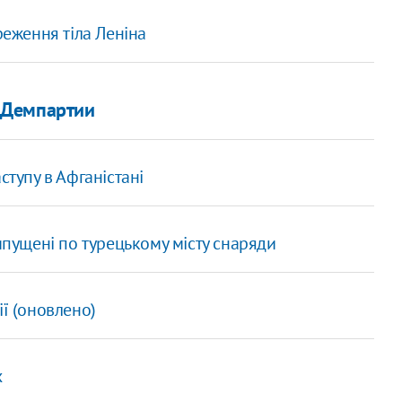
реження тіла Леніна
 Демпартии
ступу в Афганістані
ипущені по турецькому місту снаряди
ії (оновлено)
х