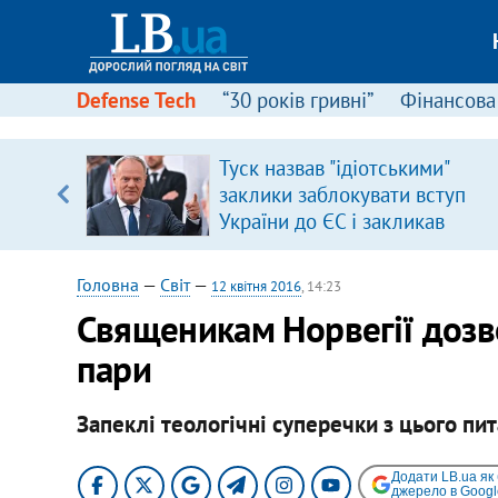
Defense Tech
“30 років гривні”
Фінансова
ою
Туск назвав "ідіотськими"
пЛА. Є
заклики заблокувати вступ
лено)
України до ЄС і закликав
припинити антиукраїнську
риторику
Головна
—
Світ
—
12 квітня 2016
, 14:23
Священикам Норвегії дозв
пари
Запеклі теологічні суперечки з цього пи
Додати LB.ua як
джерело в Googl