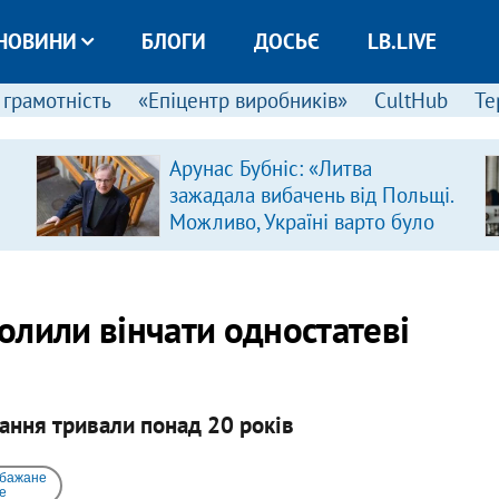
НОВИНИ
БЛОГИ
ДОСЬЄ
LB.LIVE
 грамотність
«Епіцентр виробників»
CultHub
Те
Арунас Бубніс: «Литва
зажадала вибачень від Польщі.
Можливо, Україні варто було
зробити так само»
олили вінчати одностатеві
тання тривали понад 20 років
 бажане
e