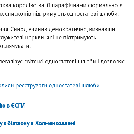
ерква королівства, її парафіянами формально є
их єпископів підтримують одностатеві шлюби.
річчя. Синод вчинив демократично, визнавши
 служителі церкви, які не підтримують
освячувати.
легалізує світські одностатеві шлюби і дозволяє
олили реєструвати одностатеві шлюби
.
ію в ЄСПЛ
у з біатлону в Холменколлені