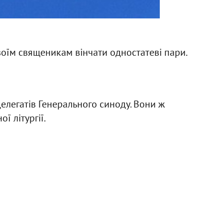
оїм священикам вінчати одностатеві пари.
елегатів Генерального синоду. Вони ж
ї літургії.