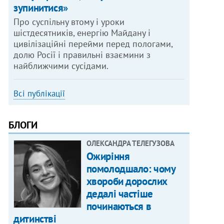
зупинитися»
Про суспільну втому і уроки
шістдесятників, енергію Майдану і
цивілізаційні перейми перед пологами,
долю Росії і правильні взаємини з
найближчими сусідами.
Всі публікації
БЛОГИ
ОЛЕКСАНДРА ТЕЛЕГУЗОВА
Ожиріння
помолодшало: чому
хвороби дорослих
дедалі частіше
починаються в
дитинстві