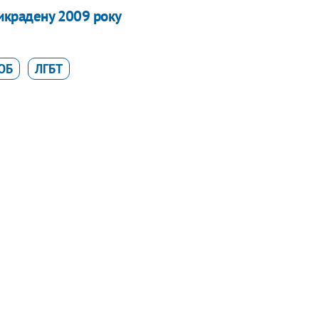
викрадену 2009 року
ЮБ
ЛГБТ