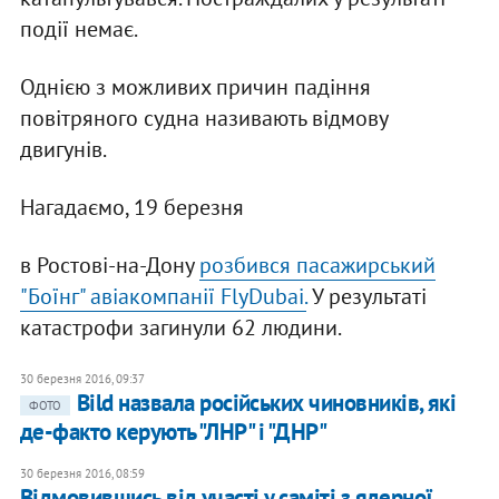
події немає.
Однією з можливих причин падіння
повітряного судна називають відмову
двигунів.
Нагадаємо, 19 березня
в Ростові-на-Дону
розбився пасажирський
"Боїнг" авіакомпанії FlyDubai.
У результаті
катастрофи загинули 62 людини.
30 березня 2016, 09:37
Bild назвала російських чиновників, які
ФОТО
де-факто керують "ЛНР" і "ДНР"
30 березня 2016, 08:59
Відмовившись від участі у саміті з ядерної