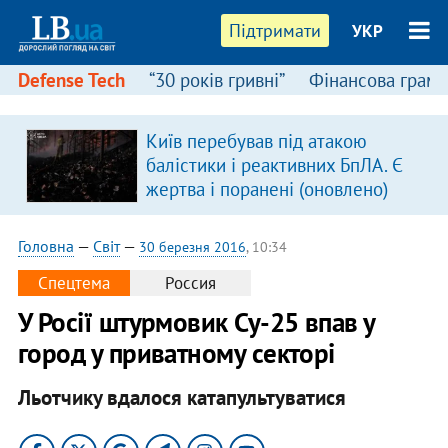
Підтримати
УКР
Defense Tech
“30 років гривні”
Фінансова грамо
Київ перебував під атакою
балістики і реактивних БпЛА. Є
жертва і поранені (оновлено)
Головна
—
Світ
—
30 березня 2016
, 10:34
Спецтема
Россия
У Росії штурмовик Су-25 впав у
город у приватному секторі
Льотчику вдалося катапультуватися