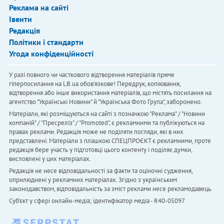
Реклама на сайті
Івенти
Редакція
Політики і стандарти
Угода конфіденційності
У разі повного чи часткового відтворення матеріалів пряме
гіперпосилання на LB.ua обов'язкове! Передрук, копіювання,
відтворення або інше використання матеріалів, що містять посилання на
агентство "Українськi Новини" й "Українська Фото Група", заборонено.
Матеріали, які розміщуються на сайті з позначкою "Реклама" / "Новини
компаній" / "Пресреліз" / "Promoted", є рекламними та публікуються на
правах реклами. Редакція може не поділяти погляди, які в них
представлені. Матеріали з плашкою СПЕЦПРОЄКТ є рекламними, проте
редакція бере участь у підготовці цього контенту і поділяє думки,
висловлені у цих матеріалах.
Редакція не несе відповідальності за факти та оціночні судження,
оприлюднені у рекламних матеріалах. Згідно з українським
законодавством, відповідальність за зміст реклами несе рекламодавець.
Cуб'єкт у сфері онлайн-медіа; ідентифікатор медіа - R40-05097