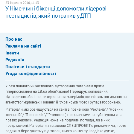
23 березня 2016, 11:13
У Німеччині біженці допомогли лідерові
неонацистів, який потрапив у ДТП
Про нас
Реклама на сайті
Івенти
Редакція
Політики і стандарти
Угода конфіденційності
У разі повного чи часткового відтворення матеріалів пряме
гіперпосилання на LB.ua обов'язкове! Передрук, копіювання,
відтворення або інше використання матеріалів, що містять посилання на
агентство "Українськi Новини" й "Українська Фото Група", заборонено.
Матеріали, які розміщуються на сайті з позначкою "Реклама" / "Новини
компаній" / "Пресреліз" / "Promoted", є рекламними та публікуються на
правах реклами. Редакція може не поділяти погляди, які в них
представлені. Матеріали з плашкою СПЕЦПРОЄКТ є рекламними, проте
редакція бере участь у підготовці цього контенту і поділяє думки,