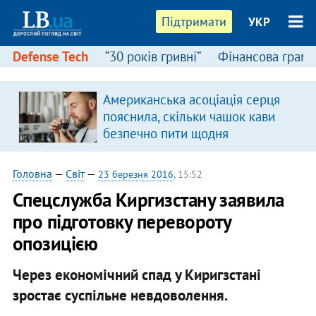
Підтримати
УКР
Defense Tech
“30 років гривні”
Фінансова грамо
Американська асоціація серця
пояснила, скільки чашок кави
безпечно пити щодня
Головна
—
Світ
—
23 березня 2016
, 15:52
Спецслужба Киргизстану заявила
про підготовку перевороту
опозицією
Через економічний спад у Киригзстані
зростає суспільне невдоволення.