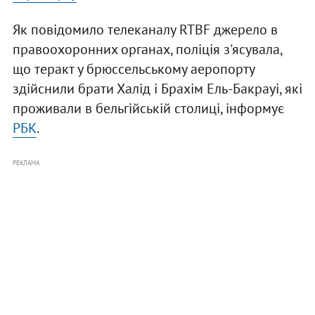
Як повідомило телеканалу RTBF джерело в
правоохоронних органах, поліція з'ясувала,
що теракт у брюссельському аеропорту
здійснили брати Халід і Брахім Ель-Бакрауі, які
проживали в бельгійській столиці, інформує
РБК
.
РЕКЛАМА