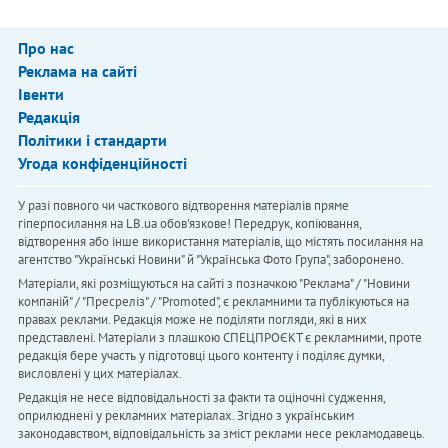
Про нас
Реклама на сайті
Івенти
Редакція
Політики і стандарти
Угода конфіденційності
У разі повного чи часткового відтворення матеріалів пряме
гіперпосилання на LB.ua обов'язкове! Передрук, копіювання,
відтворення або інше використання матеріалів, що містять посилання на
агентство "Українськi Новини" й "Українська Фото Група", заборонено.
Матеріали, які розміщуються на сайті з позначкою "Реклама" / "Новини
компаній" / "Пресреліз" / "Promoted", є рекламними та публікуються на
правах реклами. Редакція може не поділяти погляди, які в них
представлені. Матеріали з плашкою СПЕЦПРОЄКТ є рекламними, проте
редакція бере участь у підготовці цього контенту і поділяє думки,
висловлені у цих матеріалах.
Редакція не несе відповідальності за факти та оціночні судження,
оприлюднені у рекламних матеріалах. Згідно з українським
законодавством, відповідальність за зміст реклами несе рекламодавець.