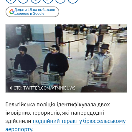
Додати LB.ua як бажане
джерело в Google
ФОТО: TWITTER.COM/VTMNIEUWS
Бельгійська поліція ідентифікувала двох
імовірних терористів, які напередодні
здійснили
подвійний теракт у брюссельському
аеропорту
.