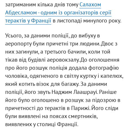
затриманим кілька днів тому
Салахом
Абдесламом - одним із організаторів серії
терактів у Франції
в листопаді минулого року.
Усього, за даними поліції, до вибуху в
аеропорту були причетні три людини. Двоє з
них загинули, а третього бачили, коли той
тікав від будівлі аеровокзалу. До оголошення
про його розшук поліція додала фотографію
чоловіка, одягненого в світлу куртку і капелюх,
який котить візок для багажу. За даними
поліції, його звуть Наджим Лаашрауі. Раніше
його було оголошено в розшук за підозрою в
причетності до терактів в Парижі. Його сліди
були виявлені на поясах смертників,
виявлених у столиці Франції.