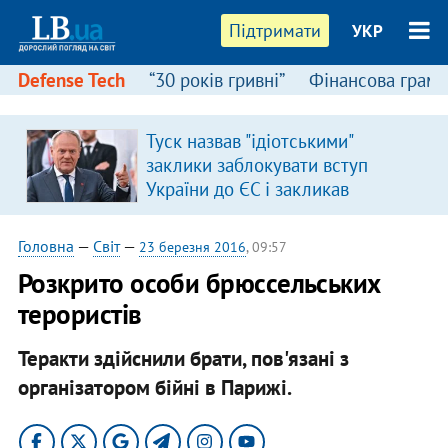
Підтримати
УКР
Defense Tech
“30 років гривні”
Фінансова грамо
Туск назвав "ідіотськими"
заклики заблокувати вступ
України до ЄС і закликав
припинити антиукраїнську
риторику
Головна
—
Світ
—
23 березня 2016
, 09:57
Розкрито особи брюссельських
терористів
Теракти здійснили брати, пов'язані з
організатором бійні в Парижі.