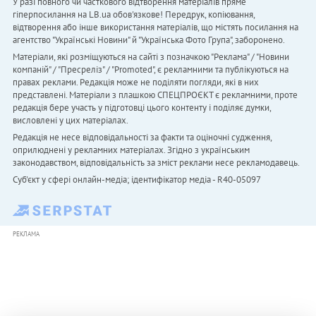
У разі повного чи часткового відтворення матеріалів пряме
гіперпосилання на LB.ua обов'язкове! Передрук, копіювання,
відтворення або інше використання матеріалів, що містять посилання на
агентство "Українськi Новини" й "Українська Фото Група", заборонено.
Матеріали, які розміщуються на сайті з позначкою "Реклама" / "Новини
компаній" / "Пресреліз" / "Promoted", є рекламними та публікуються на
правах реклами. Редакція може не поділяти погляди, які в них
представлені. Матеріали з плашкою СПЕЦПРОЄКТ є рекламними, проте
редакція бере участь у підготовці цього контенту і поділяє думки,
висловлені у цих матеріалах.
Редакція не несе відповідальності за факти та оціночні судження,
оприлюднені у рекламних матеріалах. Згідно з українським
законодавством, відповідальність за зміст реклами несе рекламодавець.
Cуб'єкт у сфері онлайн-медіа; ідентифікатор медіа - R40-05097
РЕКЛАМА