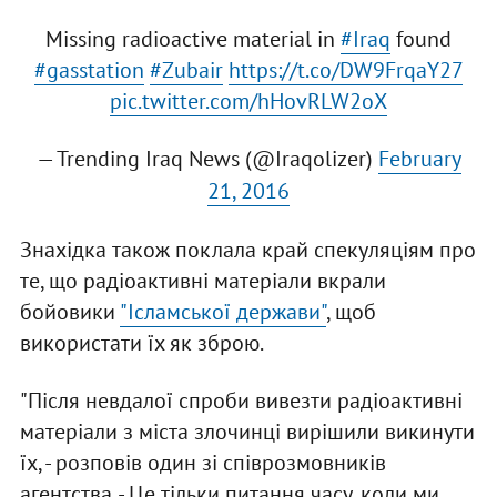
Missing radioactive material in
#Iraq
found
#gasstation
#Zubair
https://t.co/DW9FrqaY27
pic.twitter.com/hHovRLW2oX
— Trending Iraq News (@Iraqolizer)
February
21, 2016
Знахідка також поклала край спекуляціям про
те, що радіоактивні матеріали вкрали
бойовики
"Ісламської держави"
, щоб
використати їх як зброю.
"Після невдалої спроби вивезти радіоактивні
матеріали з міста злочинці вирішили викинути
їх, - розповів один зі співрозмовників
агентства. - Це тільки питання часу, коли ми