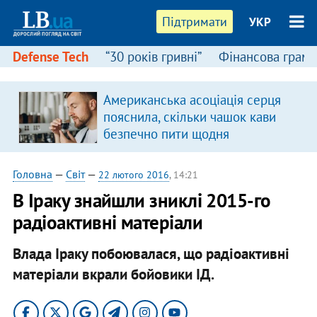
Підтримати
УКР
Defense Tech
“30 років гривні”
Фінансова грамо
Американська асоціація серця
я
пояснила, скільки чашок кави
безпечно пити щодня
Головна
—
Світ
—
22 лютого 2016
, 14:21
В Іраку знайшли зниклі 2015-го
радіоактивні матеріали
Влада Іраку побоювалася, що радіоактивні
матеріали вкрали бойовики ІД.