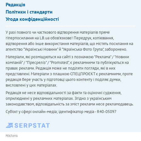
Редакція
Політики і стандарти
Угода конфіденційності
У разі повного чи часткового відтворення матеріалів пряме
гіперпосилання на LB.ua обов'язкове! Передрук, копіювання,
відтворення або інше використання матеріалів, що містять посилання на
агентство "Українськi Новини" й "Українська Фото Група", заборонено.
Матеріали, які розміщуються на сайті з позначкою "Реклама" / "Новини
компаній" / "Пресреліз" / "Promoted", є рекламними та публікуються на
правах реклами. Редакція може не поділяти погляди, які в них
представлені. Матеріали з плашкою СПЕЦПРОЄКТ є рекламними, проте
редакція бере участь у підготовці цього контенту і поділяє думки,
висловлені у цих матеріалах.
Редакція не несе відповідальності за факти та оціночні судження,
оприлюднені у рекламних матеріалах. Згідно з українським
законодавством, відповідальність за зміст реклами несе рекламодавець.
Cуб'єкт у сфері онлайн-медіа; ідентифікатор медіа - R40-05097
РЕКЛАМА