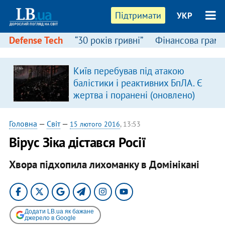
Підтримати
УКР
Defense Tech
“30 років гривні”
Фінансова грамо
:
Київ перебував під атакою
балістики і реактивних БпЛА. Є
жертва і поранені (оновлено)
Головна
—
Світ
—
15 лютого 2016
, 13:53
Вірус Зіка дістався Росії
Хвора підхопила лихоманку в Домінікані
Додати LB.ua як бажане
джерело в Google