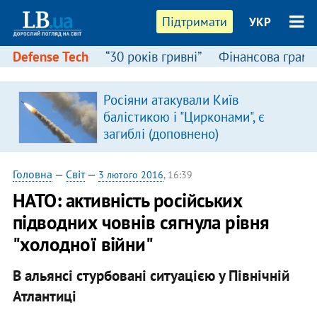
Підтримати
УКР
Defense Tech
“30 років гривні”
Фінансова грамо
:
Росіяни атакували Київ
балістикою і "Цирконами", є
загиблі (доповнено)
Головна
—
Світ
—
3 лютого 2016
, 16:39
НАТО: активність російських
підводних човнів сягнула рівня
"холодної війни"
В альянсі стурбовані ситуацією у Північній
Атлантиці