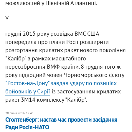
можливостей у Північній Атлантиці.
У
грудні 2015 року розвідка ВМС США
попередила про плани Росії розширити
розгортання крилатих ракет нового покоління
"Калібр" в рамках масштабного
переозброєння ВМФ країни. 8 грудня того ж
року підводний човен Чорноморського флоту
"Ростов-на-Дону" завдав удару по позиціях
бойовиків у Сирії
із застосуванням крилатих
ракет 3М14 комплексу "Калібр".
28 січня 2016, 12:45
Столтенберг: настав час провести засідання
Ради Росія-НАТО