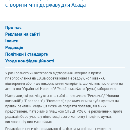
створити міні-державу для Асада
Про нас
Реклама на сайті
Івенти
Редакція
Політики і стандарти
Угода конфіденційності
У разі повного чи часткового відтворення матеріалів пряме
гіперпосилання на LB.ua обов'язкове! Передрук, копіювання,
відтворення або інше використання матеріалів, що містять посилання на
агентство "Українськi Новини" й "Українська Фото Група", заборонено.
Матеріали, які розміщуються на сайті з позначкою "Реклама" / "Новини
компаній" / "Пресреліз" / "Promoted", є рекламними та публікуються на
правах реклами. Редакція може не поділяти погляди, які в них
представлені. Матеріали з плашкою СПЕЦПРОЄКТ є рекламними, проте
редакція бере участь у підготовці цього контенту і поділяє думки,
висловлені у цих матеріалах.
Редакція не несе відповідальності за факти та оціночні судження,