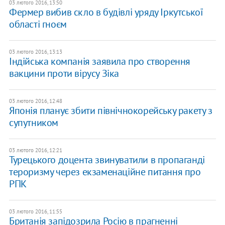
03 лютого 2016, 13:50
Фермер вибив скло в будівлі уряду Іркутської
області гноєм
03 лютого 2016, 13:13
Індійська компанія заявила про створення
вакцини проти вірусу Зіка
03 лютого 2016, 12:48
Японія планує збити північнокорейську ракету з
супутником
03 лютого 2016, 12:21
Турецького доцента звинуватили в пропаганді
тероризму через екзаменаційне питання про
РПК
03 лютого 2016, 11:55
Британія запідозрила Росію в прагненні