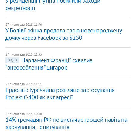
У резиденції Путіна посилили заходи
секретності
27 листопада 2015, 11:56
У Болівії жінка продала свою новонароджену
дочку через Facebook за $250
27 листопада 2015, 11:33
Парламент Франції схвалив
ВІДЕО
"знеособлення" цигарок
27 листопада 2015, 11:11
Ердоган: Туреччина розгляне застосування
Росією С-400 як акт агресії
27 листопада 2015, 10:48
14% громадян РФ не вистачає грошей навіть на
харчування, - опитування