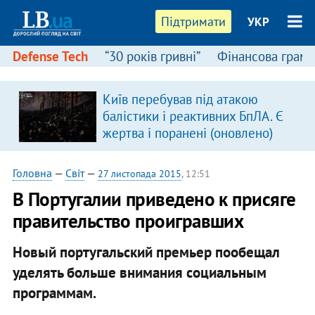
Підтримати
УКР
Defense Tech
“30 років гривні”
Фінансова грамо
Київ перебував під атакою
балістики і реактивних БпЛА. Є
жертва і поранені (оновлено)
Головна
—
Світ
—
27 листопада 2015
, 12:51
​В Португалии приведено к присяге
правительство проигравших
Новый португальский премьер пообещал
уделять больше внимания социальным
программам.