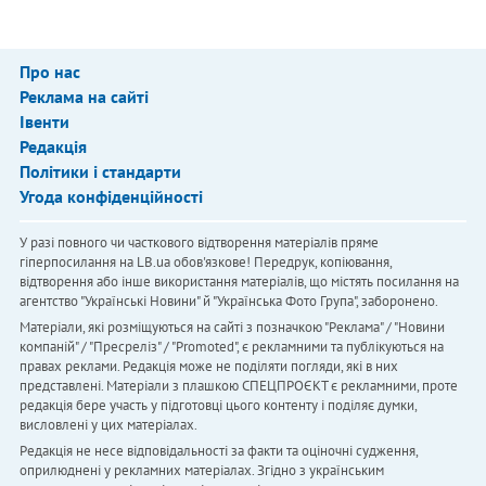
Про нас
Реклама на сайті
Івенти
Редакція
Політики і стандарти
Угода конфіденційності
У разі повного чи часткового відтворення матеріалів пряме
гіперпосилання на LB.ua обов'язкове! Передрук, копіювання,
відтворення або інше використання матеріалів, що містять посилання на
агентство "Українськi Новини" й "Українська Фото Група", заборонено.
Матеріали, які розміщуються на сайті з позначкою "Реклама" / "Новини
компаній" / "Пресреліз" / "Promoted", є рекламними та публікуються на
правах реклами. Редакція може не поділяти погляди, які в них
представлені. Матеріали з плашкою СПЕЦПРОЄКТ є рекламними, проте
редакція бере участь у підготовці цього контенту і поділяє думки,
висловлені у цих матеріалах.
Редакція не несе відповідальності за факти та оціночні судження,
оприлюднені у рекламних матеріалах. Згідно з українським