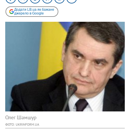
Додати LB.ua як бажане
джерело в Google
Олег Шамшур
ФОТО: UKRINFORM.UA