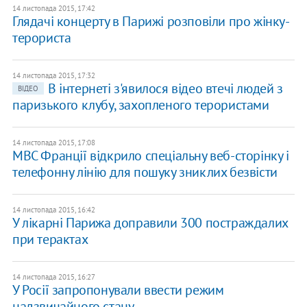
14 листопада 2015, 17:42
Глядачі концерту в Парижі розповіли про жінку-
терориста
14 листопада 2015, 17:32
В інтернеті з'явилося відео втечі людей з
ВІДЕО
паризького клубу, захопленого терористами
14 листопада 2015, 17:08
МВС Франції відкрило спеціальну веб-сторінку і
телефонну лінію для пошуку зниклих безвісти
14 листопада 2015, 16:42
У лікарні Парижа доправили 300 постраждалих
при терактах
14 листопада 2015, 16:27
У Росії запропонували ввести режим
надзвичайного стану