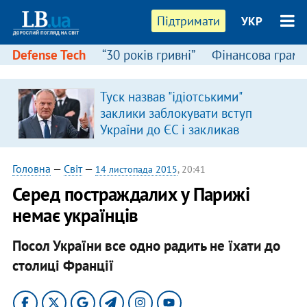
Підтримати
УКР
Defense Tech
“30 років гривні”
Фінансова грамо
:
Туск назвав "ідіотськими"
заклики заблокувати вступ
України до ЄС і закликав
припинити антиукраїнську
риторику
Головна
—
Світ
—
14 листопада 2015
, 20:41
Серед постраждалих у Парижі
немає українців
Посол України все одно радить не їхати до
столиці Франції