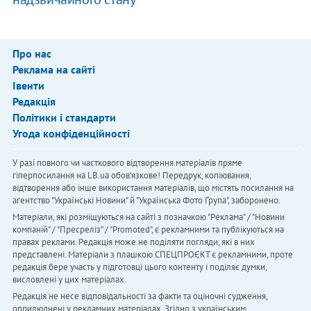
Про нас
Реклама на сайті
Івенти
Редакція
Політики і стандарти
Угода конфіденційності
У разі повного чи часткового відтворення матеріалів пряме
гіперпосилання на LB.ua обов'язкове! Передрук, копіювання,
відтворення або інше використання матеріалів, що містять посилання на
агентство "Українськi Новини" й "Українська Фото Група", заборонено.
Матеріали, які розміщуються на сайті з позначкою "Реклама" / "Новини
компаній" / "Пресреліз" / "Promoted", є рекламними та публікуються на
правах реклами. Редакція може не поділяти погляди, які в них
представлені. Матеріали з плашкою СПЕЦПРОЄКТ є рекламними, проте
редакція бере участь у підготовці цього контенту і поділяє думки,
висловлені у цих матеріалах.
Редакція не несе відповідальності за факти та оціночні судження,
оприлюднені у рекламних матеріалах. Згідно з українським