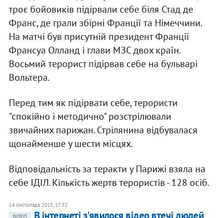
троє бойовиків підірвали себе біля Стад де
Франс, де грали збірні Франції та Німеччини.
На матчі був присутній президент Франції
Франсуа Олланд і глави МЗС двох країн.
Восьмий терорист підірвав себе на бульварі
Вольтера.
Перед тим як підірвати себе, терористи
"спокійно і методично" розстрілювали
звичайних парижан. Стрілянина відбувалася
щонайменше у шести місцях.
Відповідальність за теракти у Парижі взяла на
себе ІДІЛ. Кількість жертв терористів - 128 осіб.
14 листопада 2015, 17:32
В інтернеті з'явилося відео втечі людей
ВІДЕО