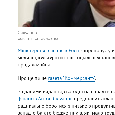
Силуанов
ФОТО: HTTP://NEWS.MADE.RU
Міністерство фінансів Росії
запропонує уряд
медичні, культурні й інші соціальні устан
продаж майна.
Про це пише
газета "Коммерсантъ"
.
За даними видання, сьогодні на нараді в 
фінансів Антон Сілуанов
представить план 
радикально боротися з низькою продуктивн
занадто багато бюджетників, які мало трудя