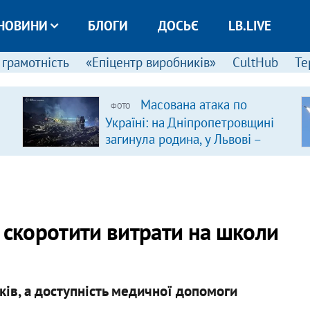
НОВИНИ
БЛОГИ
ДОСЬЄ
LB.LIVE
 грамотність
«Епіцентр виробників»
CultHub
Те
Масована атака по
ФОТО
Україні: на Дніпропетровщині
загинула родина, у Львові –
удар по багатоповерхівках
(доповнюється)
 скоротити витрати на школи
иків, а доступність медичної допомоги