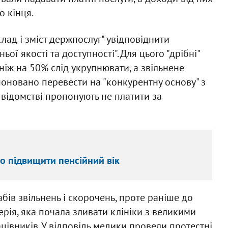
о кінця.
лад і зміст держпослуг" увідповіднити
ї якості та доступності". Для цього "дрібні"
 ніж на 50% слід укрупнювати, а звільнене
оновано перевести на "конкурентну основу" з
 відомстві пропонують не платити за
во підвищити пенсійний вік
ів звільнень і скорочень, проте раніше до
рія, яка почала зливати клініки з великими
цівників. У відповідь медики провели протестні