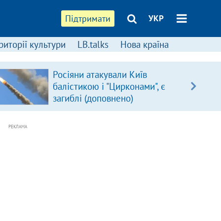
Підтримати
УКР
риторії культури
LB.talks
Нова країна
Росіяни атакували Київ
балістикою і "Цирконами", є
загиблі (доповнено)
РЕКЛАМА