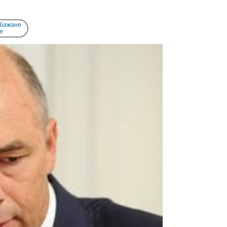
 бажане
e