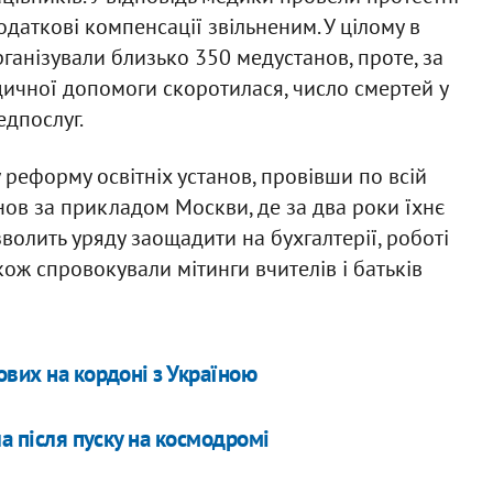
додаткові компенсації звільненим. У цілому в
організували близько 350 медустанов, проте, за
дичної допомоги скоротилася, число смертей у
едпослуг.
реформу освітніх установ, провівши по всій
анов за прикладом Москви, де за два роки їхнє
волить уряду заощадити на бухгалтерії, роботі
кож спровокували мітинги вчителів і батьків
ових на кордоні з Україною
ла після пуску на космодромі