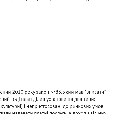
лений 2010 року закон №83, який мав "вписати"
ений тоді план ділив установи на два типи:
і, культурні) і непристосовані до ринкових умов
вали надавати платні послуги, а доходи від них