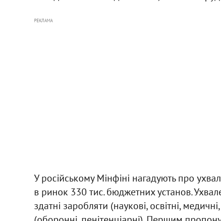
РЕКЛАМА
У російському Мінфіні нагадують про ухва
в ринок 330 тис. бюджетних установ. Ухвал
здатні заробляти (наукові, освітні, медичн
(оборонні, пенітенціарні). Першим пропону