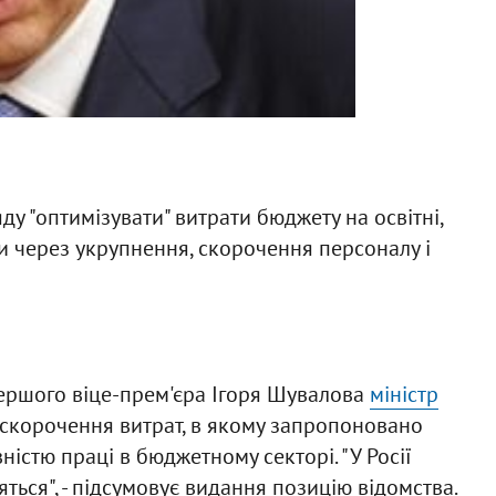
у "оптимізувати" витрати бюджету на освітні,
ови через укрупнення, скорочення персоналу і
першого віце-прем'єра Ігоря Шувалова
міністр
скорочення витрат, в якому запропоновано
істю праці в бюджетному секторі. "У Росії
ться", - підсумовує видання позицію відомства.