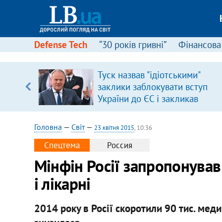
Defense Tech
“30 років гривні”
Фінансова
ою
Туск назвав "ідіотськими"
пЛА. Є
заклики заблокувати вступ
лено)
України до ЄС і закликав
припинити антиукраїнську
риторику
Головна
—
Світ
—
23 квітня 2015
, 10:36
Спецтема
Россия
Мінфін Росії запропонував
і лікарні
2014 року в Росії скоротили 90 тис. мед