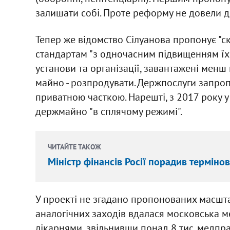
залишати собі. Проте реформу не довели д
Тепер же відомство Сілуанова пропонує "ск
стандартам "з одночасним підвищенням їхньо
установи та організації, завантажені менш
майно - розпродувати. Держпослуги запроп
приватною часткою. Нарешті, з 2017 року у
держмайно "в сплячому режимі".
ЧИТАЙТЕ ТАКОЖ
Міністр фінансів Росії порадив терміно
У проекті не згадано пропонованих масштаб
аналогічних заходів вдалася московська ме
лікарнями, звільнивши понад 8 тис. медпра