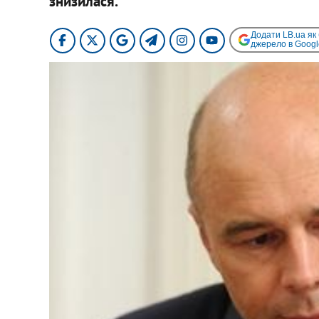
знизилася.
Додати LB.ua як
джерело в Googl