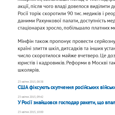
акції, після чого владі довелося виділити 
Росії торік скоротили 90 тис. медиків і ре
даними Рахункової палати, доступність ме
стаціонарах зросло, побільшало платних м
Мінфін також пропонує провести серйозну 
країні злиття шкіл, дитсадків та інших уст
число скоротилося майже вчетверо. Це доз
юристів і кадровиків. Реформи в Москві та
школярів.
23 квітня 2015, 08:38
США фіксують скупчення російських військ
23 квітня 2015, 09:42
У Росії знайшовся господар ракети, що впа
23 квітня 2015, 10:00