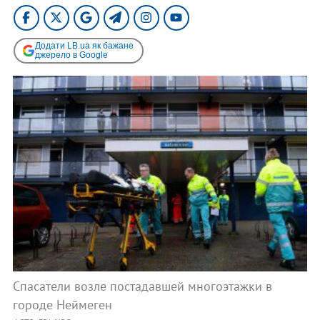
Додати LB.ua як бажане
джерело в Google
Спасатели возле постадавшей многоэтажки в
городе Неймеген