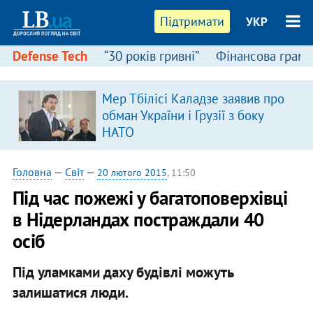
Підтримати
УКР
Defense Tech
“30 років гривні”
Фінансова грамо
Мер Тбілісі Каладзе заявив про
обман України і Грузії з боку
НАТО
Головна
—
Світ
—
20 лютого 2015
, 11:50
Під час пожежі у багатоповерхівці
в Нідерландах постраждали 40
осіб
Під уламками даху будівлі можуть
залишатися люди.