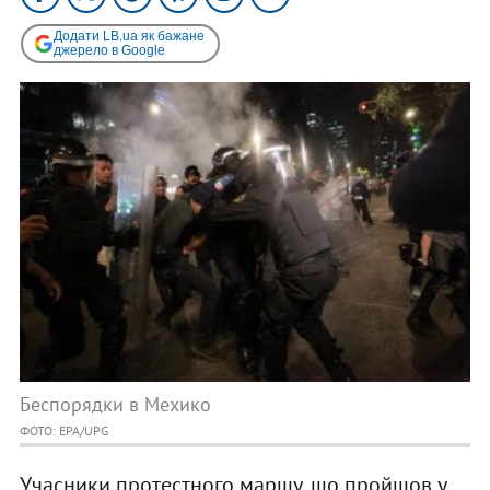
Додати LB.ua як бажане
джерело в Google
Беспорядки в Мехико
ФОТО: EPA/UPG
Учасники протестного маршу, що пройшов у