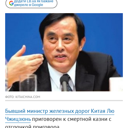
Додати LB.ua як бажане
джерело в Google
ФОТО: KITAICHINA.COM
Бывший министр железных дорог Китая Лю
Чжицзюнь
приговорен к смертной казни с
отсрочкой приговора.