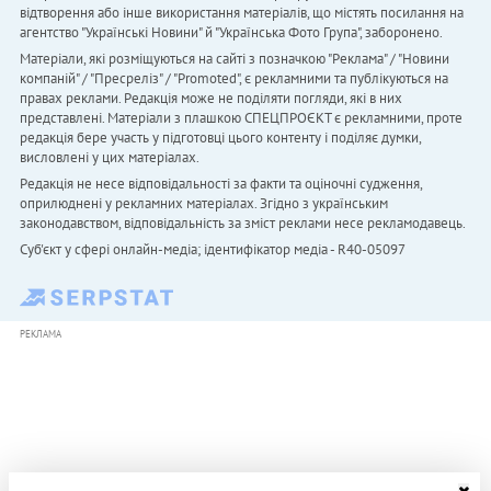
відтворення або інше використання матеріалів, що містять посилання на
агентство "Українськi Новини" й "Українська Фото Група", заборонено.
Матеріали, які розміщуються на сайті з позначкою "Реклама" / "Новини
компаній" / "Пресреліз" / "Promoted", є рекламними та публікуються на
правах реклами. Редакція може не поділяти погляди, які в них
представлені. Матеріали з плашкою СПЕЦПРОЄКТ є рекламними, проте
редакція бере участь у підготовці цього контенту і поділяє думки,
висловлені у цих матеріалах.
Редакція не несе відповідальності за факти та оціночні судження,
оприлюднені у рекламних матеріалах. Згідно з українським
законодавством, відповідальність за зміст реклами несе рекламодавець.
Cуб'єкт у сфері онлайн-медіа; ідентифікатор медіа - R40-05097
РЕКЛАМА