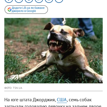
Додати LB.ua як бажане
джерело в Google
ФОТО: TSN.UA
На юге штата Джорджия,
США
, семь собак
загрызли годовалую девочку на заднем дворе