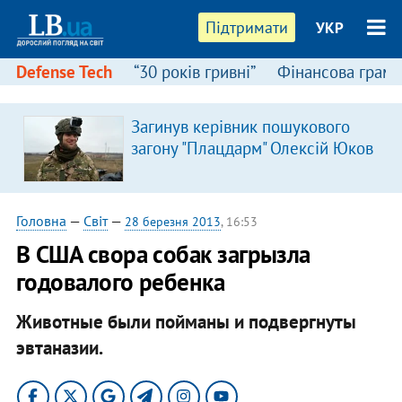
Підтримати
УКР
Defense Tech
“30 років гривні”
Фінансова грамо
Загинув керівник пошукового
загону "Плацдарм" Олексій Юков
Головна
—
Світ
—
28 березня 2013
, 16:53
В США свора собак загрызла
годовалого ребенка
Животные были пойманы и подвергнуты
эвтаназии.