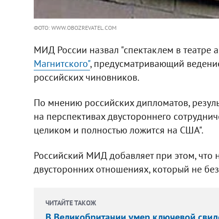
ФОТО: WWW.OBOZREVATEL.COM
МИД России назвал "спектаклем в театре 
Магнитского"
, предусматривающий ведени
российских чиновников.
По мнению российских дипломатов, результ
на перспективах двустороннего сотрудничест
целиком и полностью ложится на США".
Российский МИД добавляет при этом, что н
двусторонних отношениях, который не без 
ЧИТАЙТЕ ТАКОЖ
В Великобритании умер ключевой свиде