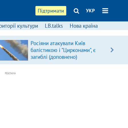
Підтримати
УКР
риторії культури
LB.talks
Нова країна
Росіяни атакували Київ
балістикою і "Цирконами", є
загиблі (доповнено)
РЕКЛАМА