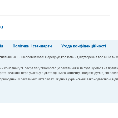
ра
ія
Політики і стандарти
Угода конфіденційності
силання на LB.ua обов'язкове! Передрук, копіювання, відтворення або інше вико
ни компаній" / "Пресреліз" / "Promoted", є рекламними та публікуються на права
 редакція бере участь у підготовці цього контенту і поділяє думки, висловле
 оприлюднені у рекламних матеріалах. Згідно з українським законодавством, від