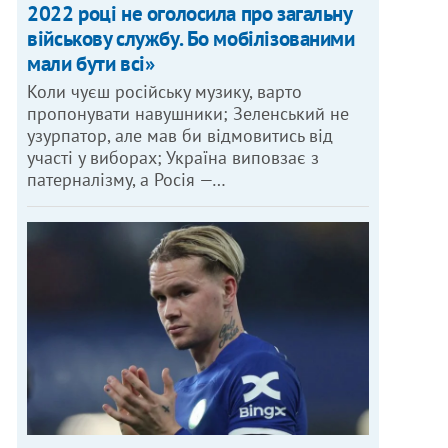
2022 році не оголосила про загальну
військову службу. Бо мобілізованими
мали бути всі»
Коли чуєш російську музику, варто
пропонувати навушники; Зеленський не
узурпатор, але мав би відмовитись від
участі у виборах; Україна виповзає з
патерналізму, а Росія —…