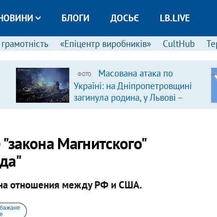
НОВИНИ
БЛОГИ
ДОСЬЄ
LB.LIVE
 грамотність
«Епіцентр виробників»
CultHub
Те
Масована атака по
ФОТО
Україні: на Дніпропетровщині
загинула родина, у Львові –
удар по багатоповерхівках
(доповнюється)
 "закона Магнитского"
рда"
 на отношения между РФ и США.
 бажане
e