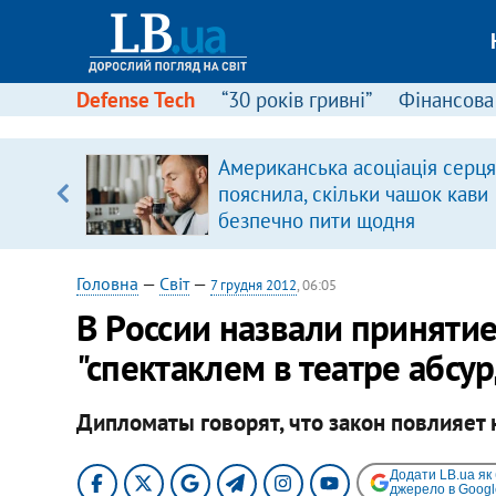
Defense Tech
“30 років гривні”
Фінансова
Американська асоціація серця
уп
пояснила, скільки чашок кави
безпечно пити щодня
ку
Головна
—
Світ
—
7 грудня 2012
, 06:05
В России назвали принятие
"спектаклем в театре абсу
Дипломаты говорят, что закон повлияет
Додати LB.ua як
джерело в Googl