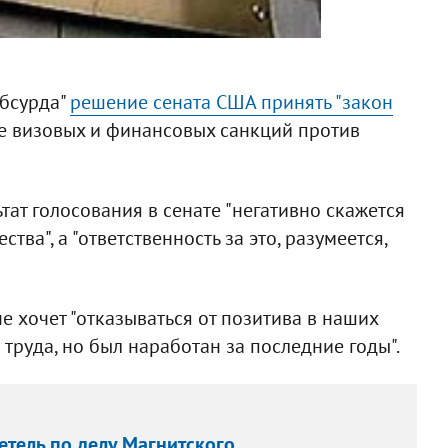
абсурда"
решение сената США принять "закон
е визовых и финансовых санкций против
ат голосования в сенате "негативно скажется
ва", а "ответственность за это, разумеется,
е хочет "отказываться от позитива в наших
труда, но был наработан за последние годы".
тель по делу Магнитского