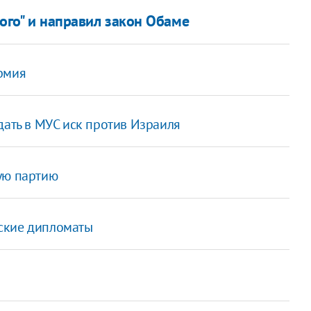
кого" и направил закон Обаме
рмия
дать в МУС иск против Израиля
ую партию
йские дипломаты