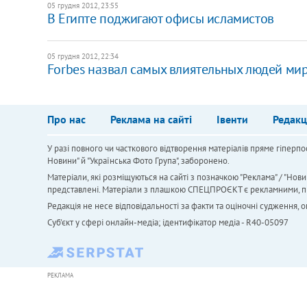
05 грудня 2012, 23:55
В Египте поджигают офисы исламистов
05 грудня 2012, 22:34
Forbes назвал самых влиятельных людей ми
Про нас
Реклама на сайті
Івенти
Редакц
У разі повного чи часткового відтворення матеріалів пряме гіперпо
Новини" й "Українська Фото Група", заборонено.
Матеріали, які розміщуються на сайті з позначкою "Реклама" / "Нови
представлені. Матеріали з плашкою СПЕЦПРОЄКТ є рекламними, проте
Редакція не несе відповідальності за факти та оціночні судження,
Cуб'єкт у сфері онлайн-медіа; ідентифікатор медіа - R40-05097
РЕКЛАМА