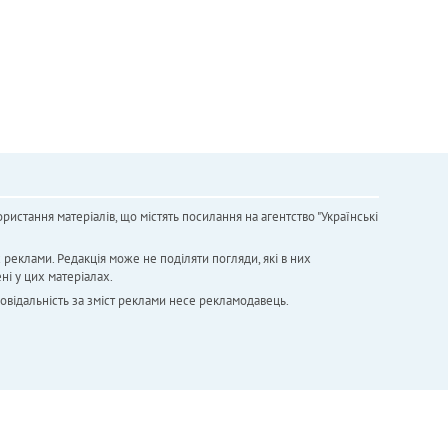
ристання матеріалів, що містять посилання на агентство "Українськi
х реклами. Редакція може не поділяти погляди, які в них
ні у цих матеріалах.
повідальність за зміст реклами несе рекламодавець.